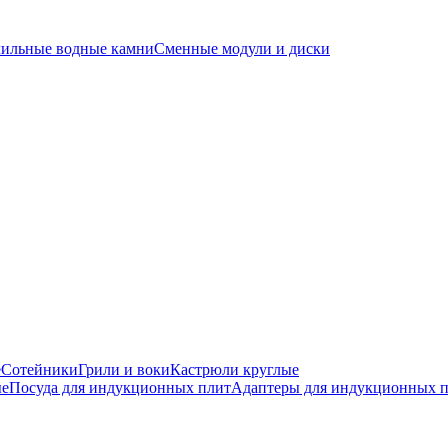
чильные водные камни
Сменные модули и диски
е
Сотейники
Грили и воки
Кастрюли круглые
ые
Посуда для индукционных плит
Адаптеры для индукционных 