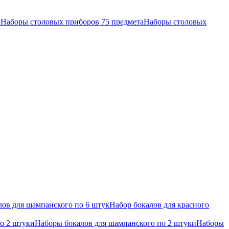
в
Наборы столовых приборов 75 предмета
Наборы столовых
ов для шампанского по 6 штук
Набор бокалов для красного
по 2 штуки
Наборы бокалов для шампанского по 2 штуки
Наборы