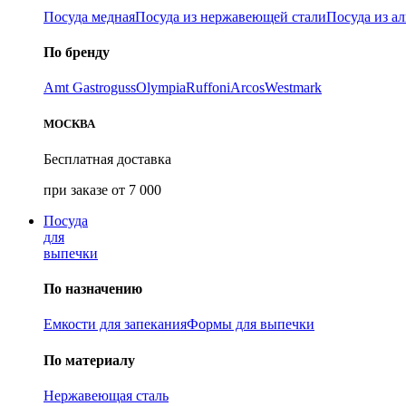
Посуда медная
Посуда из нержавеющей стали
Посуда из а
По бренду
Amt Gastroguss
Olympia
Ruffoni
Arcos
Westmark
МОСКВА
Бесплатная доставка
при заказе от 7 000
Посуда
для
выпечки
По назначению
Емкости для запекания
Формы для выпечки
По материалу
Нержавеющая сталь