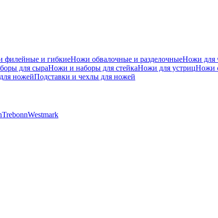
 филейные и гибкие
Ножи обвалочные и разделочные
Ножи для 
боры для сыра
Ножи и наборы для стейка
Ножи для устриц
Ножи 
для ножей
Подставки и чехлы для ножей
h
Trebonn
Westmark