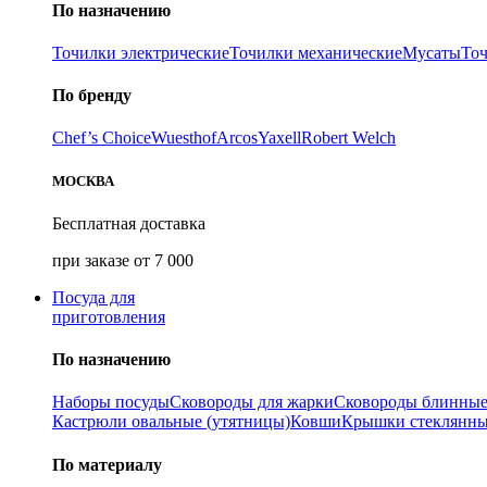
По назначению
Точилки электрические
Точилки механические
Мусаты
То
По бренду
Chef’s Choice
Wuesthof
Arcos
Yaxell
Robert Welch
МОСКВА
Бесплатная доставка
при заказе от 7 000
Посуда для
приготовления
По назначению
Наборы посуды
Сковороды для жарки
Сковороды блинны
Кастрюли овальные (утятницы)
Ковши
Крышки стеклянн
По материалу