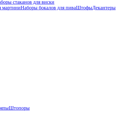
боры стаканов для виски
я мартини
Наборы бокалов для пива
Штофы
Декантеры
омпы
Штопоры