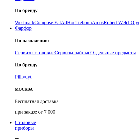
По бренду
Westmark
Compose Eat
AdHoc
Trebonn
Arcos
Robert Welch
Oly
Фарфор
По назначению
Сервизы столовые
Сервизы чайные
Отдельные предметы
По бренду
Pillivuyt
МОСКВА
Бесплатная доставка
при заказе от 7 000
Столовые
приборы