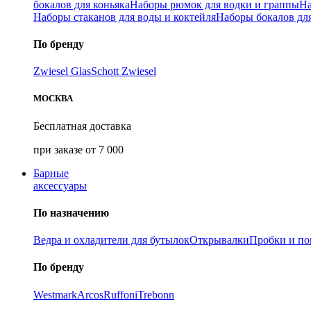
бокалов для коньяка
Наборы рюмок для водки и граппы
На
Наборы стаканов для воды и коктейля
Наборы бокалов дл
По бренду
Zwiesel Glas
Schott Zwiesel
МОСКВА
Бесплатная доставка
при заказе от 7 000
Барные
аксессуары
По назначению
Ведра и охладители для бутылок
Открывалки
Пробки и п
По бренду
Westmark
Arcos
Ruffoni
Trebonn