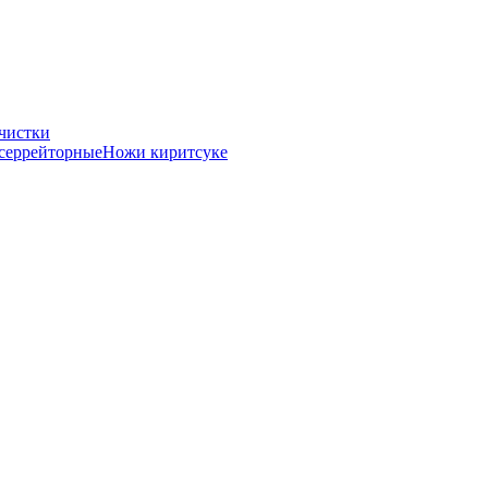
чистки
серрейторные
Ножи киритсуке