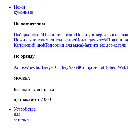
Ножи
кухонные
По назначению
Наборы ножей
Ножи поварские
Ножи универсальные
Ножи
Ножи с японским типом лезвия
Ножи для хлеба
Ножи и на
Китайский шеф
Топорики для мяса
Магнитные держатели 
По бренду
Arcos
Wuesthof
Berger Cutlery
Yaxell
Compose Eat
Robert Welc
МОСКВА
Бесплатная доставка
при заказе от 7 000
Устройства
для
заточки