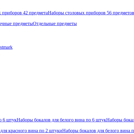
 приборов 42 предмета
Наборы столовых приборов 56 предмето
очные предметы
Отдельные предметы
stmark
о 6 штук
Наборы бокалов для белого вина по 6 штук
Наборы бокал
для красного вина по 2 штуки
Наборы бокалов для белого вина 