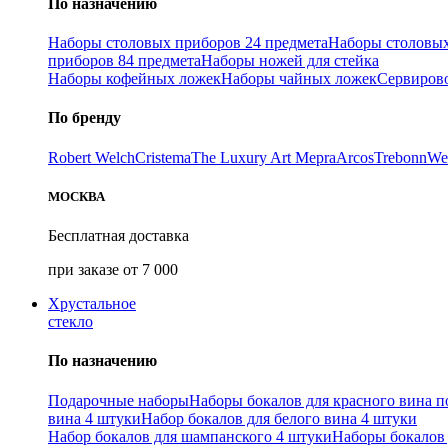
По назначению
Наборы столовых приборов 24 предмета
Наборы столовых
приборов 84 предмета
Наборы ножей для стейка
Наборы кофейных ложек
Наборы чайных ложек
Сервиров
По бренду
Robert Welch
Cristema
The Luxury Art Mepra
Arcos
Trebonn
We
МОСКВА
Бесплатная доставка
при заказе от 7 000
Хрустальное
стекло
По назначению
Подарочные наборы
Наборы бокалов для красного вина п
вина 4 штуки
Набор бокалов для белого вина 4 штуки
Набор бокалов для шампанского 4 штуки
Наборы бокалов 