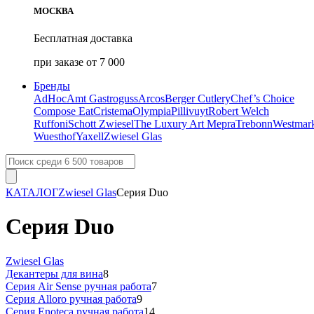
МОСКВА
Бесплатная доставка
при заказе от 7 000
Бренды
AdHoc
Amt Gastroguss
Arcos
Berger Cutlery
Chef’s Choice
Compose Eat
Cristema
Olympia
Pillivuyt
Robert Welch
Ruffoni
Schott Zwiesel
The Luxury Art Mepra
Trebonn
Westmar
Wuesthof
Yaxell
Zwiesel Glas
КАТАЛОГ
Zwiesel Glas
Серия Duo
Серия Duo
Zwiesel Glas
Декантеры для вина
8
Серия Air Sense ручная работа
7
Серия Alloro ручная работа
9
Серия Enoteca ручная работа
14