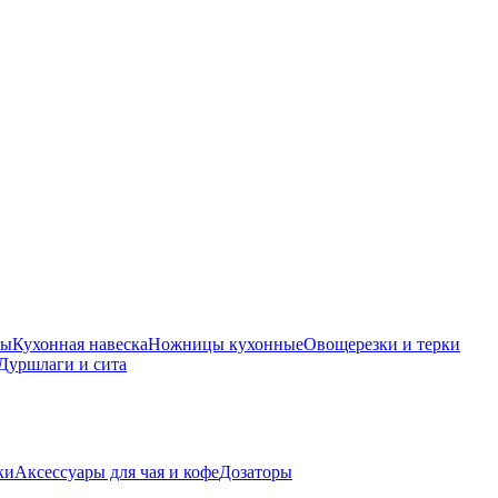
ры
Кухонная навеска
Ножницы кухонные
Овощерезки и терки
Дуршлаги и сита
ки
Аксессуары для чая и кофе
Дозаторы