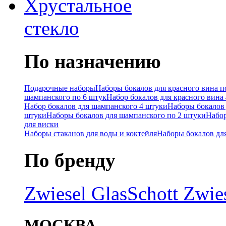
Хрустальное
стекло
По назначению
Подарочные наборы
Наборы бокалов для красного вина п
шампанского по 6 штук
Набор бокалов для красного вина
Набор бокалов для шампанского 4 штуки
Наборы бокалов 
штуки
Наборы бокалов для шампанского по 2 штуки
Набор
для виски
Наборы стаканов для воды и коктейля
Наборы бокалов дл
По бренду
Zwiesel Glas
Schott Zwie
МОСКВА