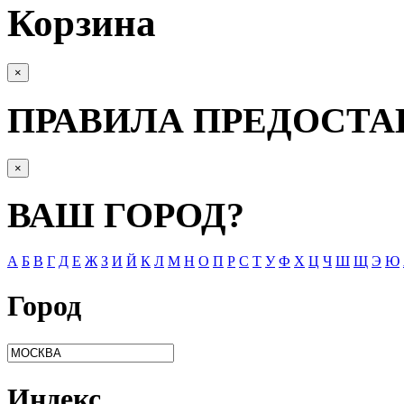
Корзина
×
ПРАВИЛА ПРЕДОСТА
×
ВАШ ГОРОД?
А
Б
В
Г
Д
Е
Ж
З
И
Й
К
Л
М
Н
О
П
Р
С
Т
У
Ф
Х
Ц
Ч
Ш
Щ
Э
Ю
Город
Индекс