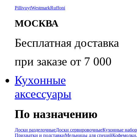
Pillivuyt
Westmark
Ruffoni
МОСКВА
Бесплатная доставка
при заказе от 7 000
Кухонные
аксессуары
По назначению
Доски разделочные
Доски сервировочные
Кухонные набо
Прихватки и подставки
Мельницы для специй
Кофемолки