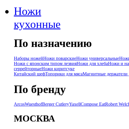
Ножи
кухонные
По назначению
Наборы ножей
Ножи поварские
Ножи универсальные
Ножи
Ножи с японским типом лезвия
Ножи для хлеба
Ножи и на
серрейторные
Ножи киритсуке
Китайский шеф
Топорики для мяса
Магнитные держатели 
По бренду
Arcos
Wuesthof
Berger Cutlery
Yaxell
Compose Eat
Robert Welc
МОСКВА