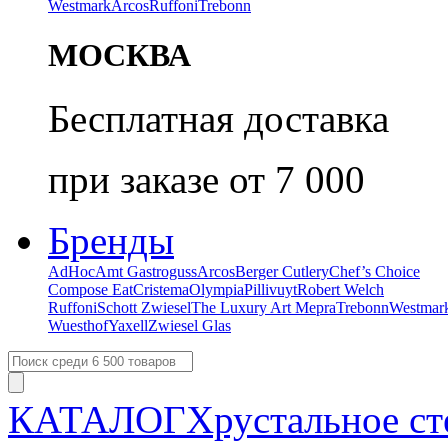
Westmark
Arcos
Ruffoni
Trebonn
МОСКВА
Бесплатная доставка
при заказе от 7 000
Бренды
AdHoc
Amt Gastroguss
Arcos
Berger Cutlery
Chef’s Choice
Compose Eat
Cristema
Olympia
Pillivuyt
Robert Welch
Ruffoni
Schott Zwiesel
The Luxury Art Mepra
Trebonn
Westmar
Wuesthof
Yaxell
Zwiesel Glas
КАТАЛОГ
Хрустальное ст