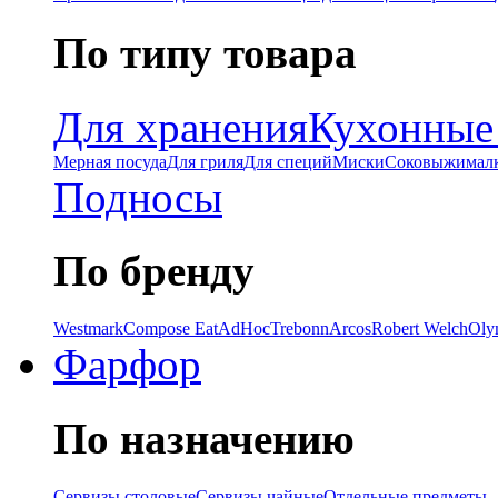
По типу товара
Для хранения
Кухонные
Мерная посуда
Для гриля
Для специй
Миски
Соковыжимал
Подносы
По бренду
Westmark
Compose Eat
AdHoc
Trebonn
Arcos
Robert Welch
Oly
Фарфор
По назначению
Сервизы столовые
Сервизы чайные
Отдельные предметы