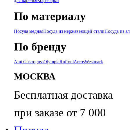
для варенья
Кофеварки
По материалу
Посуда медная
Посуда из нержавеющей стали
Посуда из а
По бренду
Amt Gastroguss
Olympia
Ruffoni
Arcos
Westmark
МОСКВА
Бесплатная доставка
при заказе от 7 000