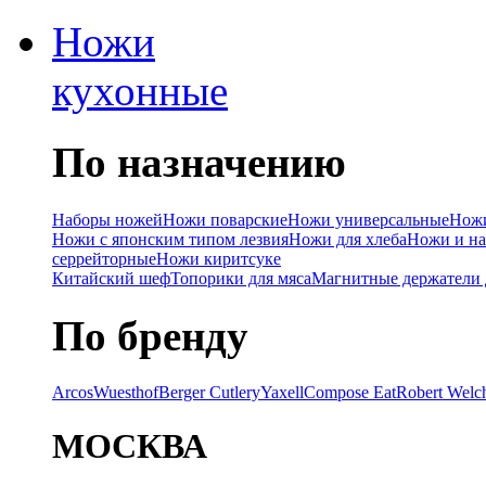
Ножи
кухонные
По назначению
Наборы ножей
Ножи поварские
Ножи универсальные
Ножи
Ножи с японским типом лезвия
Ножи для хлеба
Ножи и на
серрейторные
Ножи киритсуке
Китайский шеф
Топорики для мяса
Магнитные держатели 
По бренду
Arcos
Wuesthof
Berger Cutlery
Yaxell
Compose Eat
Robert Welc
МОСКВА