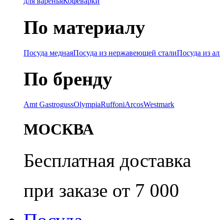
для варенья
Кофеварки
По материалу
Посуда медная
Посуда из нержавеющей стали
Посуда из а
По бренду
Amt Gastroguss
Olympia
Ruffoni
Arcos
Westmark
МОСКВА
Бесплатная доставка
при заказе от 7 000