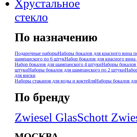
Хрустальное
стекло
По назначению
Подарочные наборы
Наборы бокалов для красного вина п
шампанского по 6 штук
Набор бокалов для красного вина
Набор бокалов для шампанского 4 штуки
Наборы бокалов 
штуки
Наборы бокалов для шампанского по 2 штуки
Набор
для виски
Наборы стаканов для воды и коктейля
Наборы бокалов дл
По бренду
Zwiesel Glas
Schott Zwie
МОСКВА