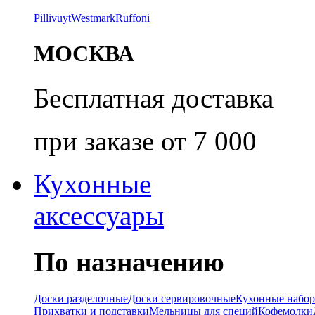
Pillivuyt
Westmark
Ruffoni
МОСКВА
Бесплатная доставка
при заказе от 7 000
Кухонные
аксессуары
По назначению
Доски разделочные
Доски сервировочные
Кухонные набо
Прихватки и подставки
Мельницы для специй
Кофемолки