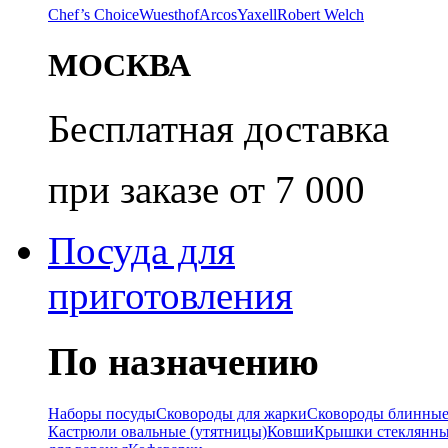
Chef’s Choice
Wuesthof
Arcos
Yaxell
Robert Welch
МОСКВА
Бесплатная доставка
при заказе от 7 000
Посуда для
приготовления
По назначению
Наборы посуды
Сковороды для жарки
Сковороды блинны
Кастрюли овальные (утятницы)
Ковши
Крышки стеклянн