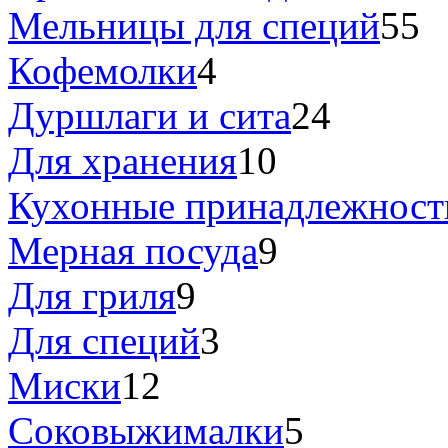
Мельницы для специй
55
Кофемолки
4
Дуршлаги и сита
24
Для хранения
10
Кухонные принадлежност
Мерная посуда
9
Для гриля
9
Для специй
3
Миски
12
Соковыжималки
5