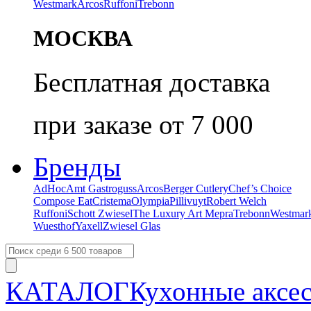
Westmark
Arcos
Ruffoni
Trebonn
МОСКВА
Бесплатная доставка
при заказе от 7 000
Бренды
AdHoc
Amt Gastroguss
Arcos
Berger Cutlery
Chef’s Choice
Compose Eat
Cristema
Olympia
Pillivuyt
Robert Welch
Ruffoni
Schott Zwiesel
The Luxury Art Mepra
Trebonn
Westmar
Wuesthof
Yaxell
Zwiesel Glas
КАТАЛОГ
Кухонные аксе