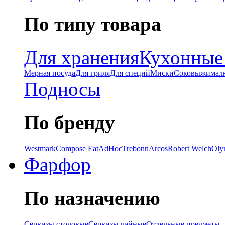
По типу товара
Для хранения
Кухонные
Мерная посуда
Для гриля
Для специй
Миски
Соковыжимал
Подносы
По бренду
Westmark
Compose Eat
AdHoc
Trebonn
Arcos
Robert Welch
Oly
Фарфор
По назначению
Сервизы столовые
Сервизы чайные
Отдельные предметы