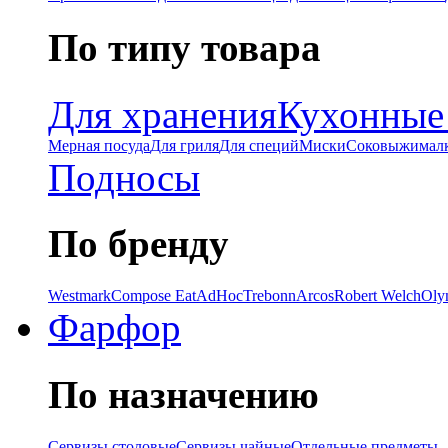
По типу товара
Для хранения
Кухонные
Мерная посуда
Для гриля
Для специй
Миски
Соковыжимал
Подносы
По бренду
Westmark
Compose Eat
AdHoc
Trebonn
Arcos
Robert Welch
Oly
Фарфор
По назначению
Сервизы столовые
Сервизы чайные
Отдельные предметы