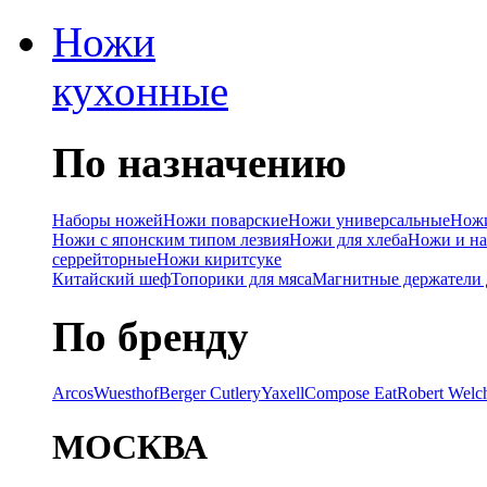
Ножи
кухонные
По назначению
Наборы ножей
Ножи поварские
Ножи универсальные
Ножи
Ножи с японским типом лезвия
Ножи для хлеба
Ножи и на
серрейторные
Ножи киритсуке
Китайский шеф
Топорики для мяса
Магнитные держатели 
По бренду
Arcos
Wuesthof
Berger Cutlery
Yaxell
Compose Eat
Robert Welc
МОСКВА