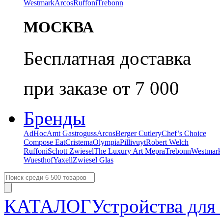
Westmark
Arcos
Ruffoni
Trebonn
МОСКВА
Бесплатная доставка
при заказе от 7 000
Бренды
AdHoc
Amt Gastroguss
Arcos
Berger Cutlery
Chef’s Choice
Compose Eat
Cristema
Olympia
Pillivuyt
Robert Welch
Ruffoni
Schott Zwiesel
The Luxury Art Mepra
Trebonn
Westmar
Wuesthof
Yaxell
Zwiesel Glas
КАТАЛОГ
Устройства для