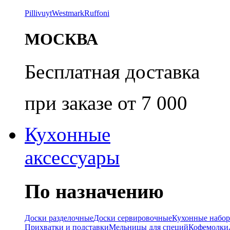
Pillivuyt
Westmark
Ruffoni
МОСКВА
Бесплатная доставка
при заказе от 7 000
Кухонные
аксессуары
По назначению
Доски разделочные
Доски сервировочные
Кухонные набо
Прихватки и подставки
Мельницы для специй
Кофемолки