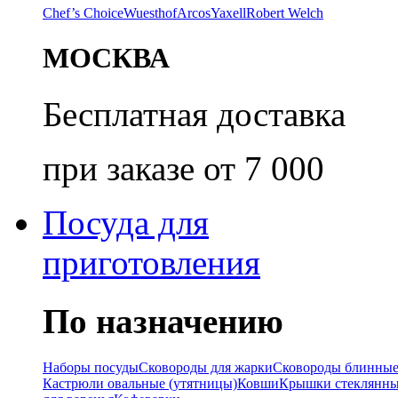
Chef’s Choice
Wuesthof
Arcos
Yaxell
Robert Welch
МОСКВА
Бесплатная доставка
при заказе от 7 000
Посуда для
приготовления
По назначению
Наборы посуды
Сковороды для жарки
Сковороды блинны
Кастрюли овальные (утятницы)
Ковши
Крышки стеклянн