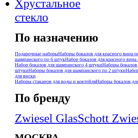
Хрустальное
стекло
По назначению
Подарочные наборы
Наборы бокалов для красного вина п
шампанского по 6 штук
Набор бокалов для красного вина
Набор бокалов для шампанского 4 штуки
Наборы бокалов 
штуки
Наборы бокалов для шампанского по 2 штуки
Набор
для виски
Наборы стаканов для воды и коктейля
Наборы бокалов дл
По бренду
Zwiesel Glas
Schott Zwie
МОСКВА