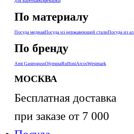
для варенья
Кофеварки
По материалу
Посуда медная
Посуда из нержавеющей стали
Посуда из а
По бренду
Amt Gastroguss
Olympia
Ruffoni
Arcos
Westmark
МОСКВА
Бесплатная доставка
при заказе от 7 000