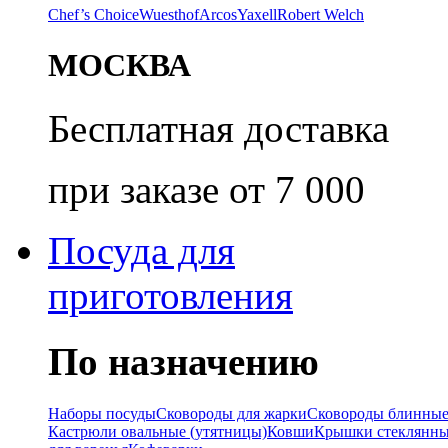
Chef’s Choice
Wuesthof
Arcos
Yaxell
Robert Welch
МОСКВА
Бесплатная доставка
при заказе от 7 000
Посуда для
приготовления
По назначению
Наборы посуды
Сковороды для жарки
Сковороды блинны
Кастрюли овальные (утятницы)
Ковши
Крышки стеклянн