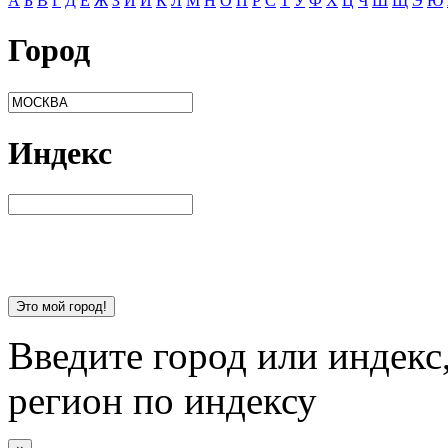
А
Б
В
Г
Д
Е
Ж
З
И
Й
К
Л
М
Н
О
П
Р
С
Т
У
Ф
Х
Ц
Ч
Ш
Щ
Э
Ю
Город
Индекс
Это мой город!
Введите город или индекс
регион по индексу