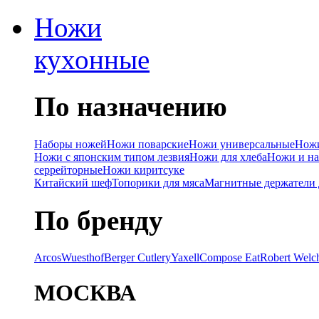
Ножи
кухонные
По назначению
Наборы ножей
Ножи поварские
Ножи универсальные
Ножи
Ножи с японским типом лезвия
Ножи для хлеба
Ножи и на
серрейторные
Ножи киритсуке
Китайский шеф
Топорики для мяса
Магнитные держатели 
По бренду
Arcos
Wuesthof
Berger Cutlery
Yaxell
Compose Eat
Robert Welc
МОСКВА