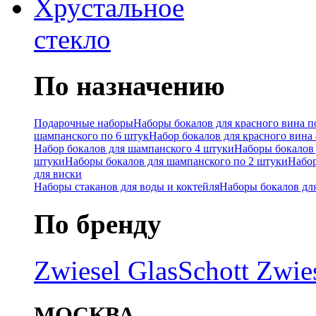
Хрустальное
стекло
По назначению
Подарочные наборы
Наборы бокалов для красного вина п
шампанского по 6 штук
Набор бокалов для красного вина
Набор бокалов для шампанского 4 штуки
Наборы бокалов 
штуки
Наборы бокалов для шампанского по 2 штуки
Набор
для виски
Наборы стаканов для воды и коктейля
Наборы бокалов дл
По бренду
Zwiesel Glas
Schott Zwie
МОСКВА