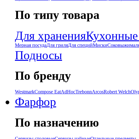
По типу товара
Для хранения
Кухонные
Мерная посуда
Для гриля
Для специй
Миски
Соковыжимал
Подносы
По бренду
Westmark
Compose Eat
AdHoc
Trebonn
Arcos
Robert Welch
Oly
Фарфор
По назначению
Сервизы столовые
Сервизы чайные
Отдельные предметы