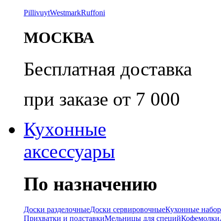
Pillivuyt
Westmark
Ruffoni
МОСКВА
Бесплатная доставка
при заказе от 7 000
Кухонные
аксессуары
По назначению
Доски разделочные
Доски сервировочные
Кухонные набо
Прихватки и подставки
Мельницы для специй
Кофемолки