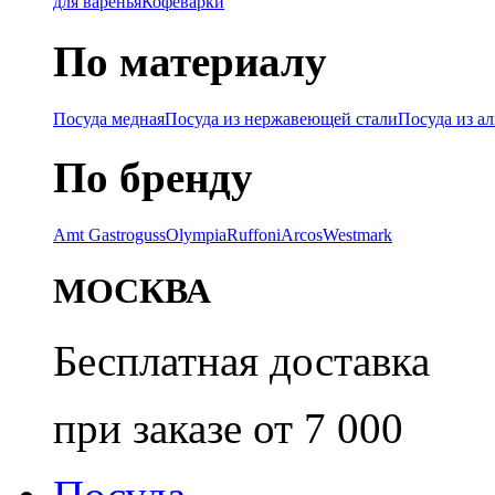
для варенья
Кофеварки
По материалу
Посуда медная
Посуда из нержавеющей стали
Посуда из а
По бренду
Amt Gastroguss
Olympia
Ruffoni
Arcos
Westmark
МОСКВА
Бесплатная доставка
при заказе от 7 000