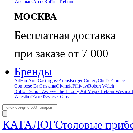
Westmark
Arcos
Ruffoni
Trebonn
МОСКВА
Бесплатная доставка
при заказе от 7 000
Бренды
AdHoc
Amt Gastroguss
Arcos
Berger Cutlery
Chef’s Choice
Compose Eat
Cristema
Olympia
Pillivuyt
Robert Welch
Ruffoni
Schott Zwiesel
The Luxury Art Mepra
Trebonn
Westmar
Wuesthof
Yaxell
Zwiesel Glas
КАТАЛОГ
Столовые приб