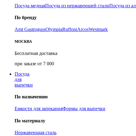
Посуда медная
Посуда из нержавеющей стали
Посуда из а
По бренду
Amt Gastroguss
Olympia
Ruffoni
Arcos
Westmark
МОСКВА
Бесплатная доставка
при заказе от 7 000
Посуда
для
выпечки
По назначению
Емкости для запекания
Формы для выпечки
По материалу
Нержавеющая сталь