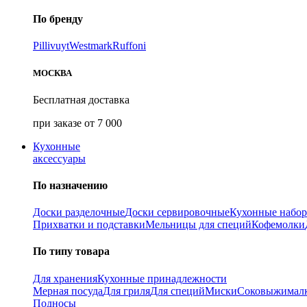
По бренду
Pillivuyt
Westmark
Ruffoni
МОСКВА
Бесплатная доставка
при заказе от 7 000
Кухонные
аксессуары
По назначению
Доски разделочные
Доски сервировочные
Кухонные набо
Прихватки и подставки
Мельницы для специй
Кофемолки
По типу товара
Для хранения
Кухонные принадлежности
Мерная посуда
Для гриля
Для специй
Миски
Соковыжимал
Подносы