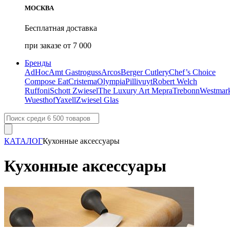
МОСКВА
Бесплатная доставка
при заказе от 7 000
Бренды
AdHoc
Amt Gastroguss
Arcos
Berger Cutlery
Chef’s Choice
Compose Eat
Cristema
Olympia
Pillivuyt
Robert Welch
Ruffoni
Schott Zwiesel
The Luxury Art Mepra
Trebonn
Westmar
Wuesthof
Yaxell
Zwiesel Glas
КАТАЛОГ
Кухонные аксессуары
Кухонные аксессуары