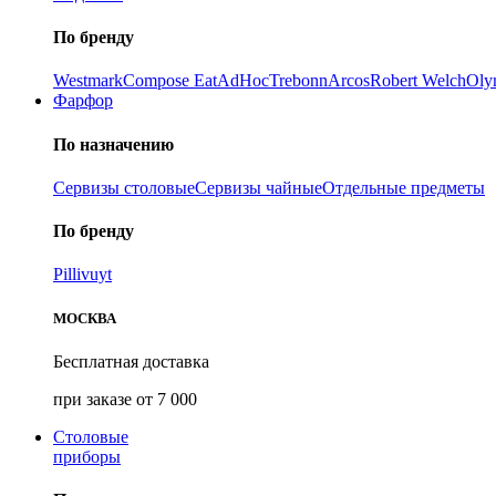
По бренду
Westmark
Compose Eat
AdHoc
Trebonn
Arcos
Robert Welch
Oly
Фарфор
По назначению
Сервизы столовые
Сервизы чайные
Отдельные предметы
По бренду
Pillivuyt
МОСКВА
Бесплатная доставка
при заказе от 7 000
Столовые
приборы