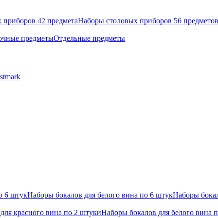
 приборов 42 предмета
Наборы столовых приборов 56 предмето
очные предметы
Отдельные предметы
stmark
о 6 штук
Наборы бокалов для белого вина по 6 штук
Наборы бокал
для красного вина по 2 штуки
Наборы бокалов для белого вина 