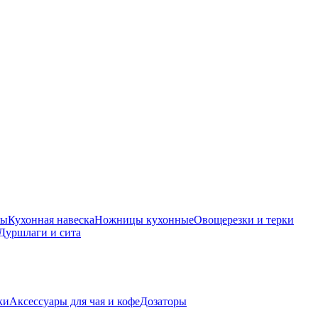
ры
Кухонная навеска
Ножницы кухонные
Овощерезки и терки
Дуршлаги и сита
ки
Аксессуары для чая и кофе
Дозаторы