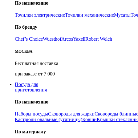
По назначению
Точилки электрические
Точилки механические
Мусаты
То
По бренду
Chef’s Choice
Wuesthof
Arcos
Yaxell
Robert Welch
МОСКВА
Бесплатная доставка
при заказе от 7 000
Посуда для
приготовления
По назначению
Наборы посуды
Сковороды для жарки
Сковороды блинны
Кастрюли овальные (утятницы)
Ковши
Крышки стеклянн
По материалу