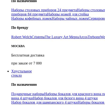
По назначению
Наборы столовых приборов 24 предмета
Наборы столовых
приборов 84 предмета
Наборы ножей для стейка
Наборы кофейных ложек
Наборы чайных ложек
Сервиров
По бренду
Robert Welch
Cristema
The Luxury Art Mepra
Arcos
Trebonn
We
МОСКВА
Бесплатная доставка
при заказе от 7 000
Хрустальное
стекло
По назначению
Подарочные наборы
Наборы бокалов для красного вина п
вина 4 штуки
Набор бокалов для белого вина 4 штуки
Набор бокалов для шампанского 4 штуки
Наборы бокалов 