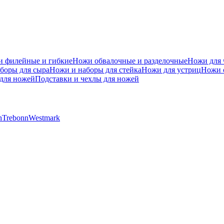
 филейные и гибкие
Ножи обвалочные и разделочные
Ножи для 
боры для сыра
Ножи и наборы для стейка
Ножи для устриц
Ножи 
для ножей
Подставки и чехлы для ножей
h
Trebonn
Westmark