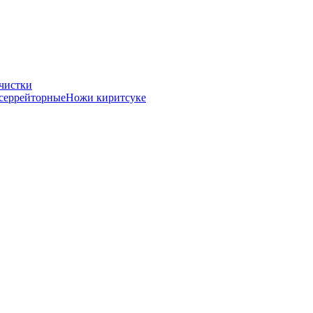
чистки
серрейторные
Ножи киритсуке