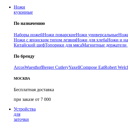
Ножи
кухонные
По назначению
Наборы ножей
Ножи поварские
Ножи универсальные
Ножи
Ножи с японским типом лезвия
Ножи для хлеба
Ножи и на
Китайский шеф
Топорики для мяса
Магнитные держатели 
По бренду
Arcos
Wuesthof
Berger Cutlery
Yaxell
Compose Eat
Robert Welc
МОСКВА
Бесплатная доставка
при заказе от 7 000
Устройства
для
заточки