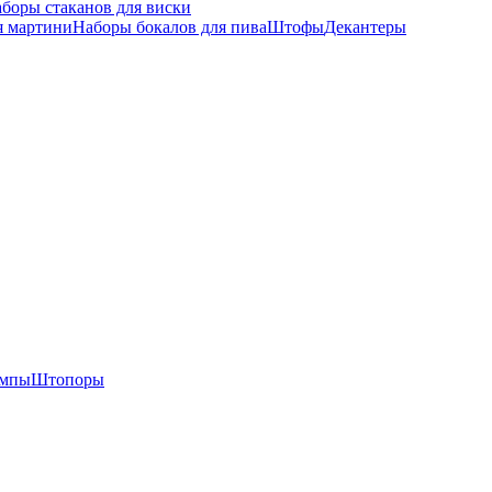
боры стаканов для виски
я мартини
Наборы бокалов для пива
Штофы
Декантеры
омпы
Штопоры