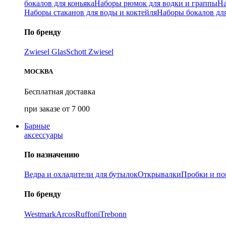
бокалов для коньяка
Наборы рюмок для водки и граппы
На
Наборы стаканов для воды и коктейля
Наборы бокалов дл
По бренду
Zwiesel Glas
Schott Zwiesel
МОСКВА
Бесплатная доставка
при заказе от 7 000
Барные
аксессуары
По назначению
Ведра и охладители для бутылок
Открывалки
Пробки и п
По бренду
Westmark
Arcos
Ruffoni
Trebonn