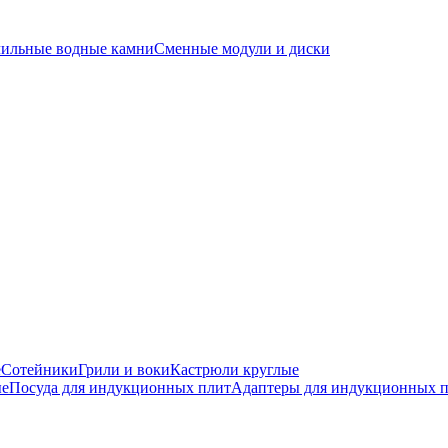
чильные водные камни
Сменные модули и диски
е
Сотейники
Грили и воки
Кастрюли круглые
ые
Посуда для индукционных плит
Адаптеры для индукционных 