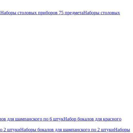
в
Наборы столовых приборов 75 предмета
Наборы столовых
ов для шампанского по 6 штук
Набор бокалов для красного
по 2 штуки
Наборы бокалов для шампанского по 2 штуки
Наборы