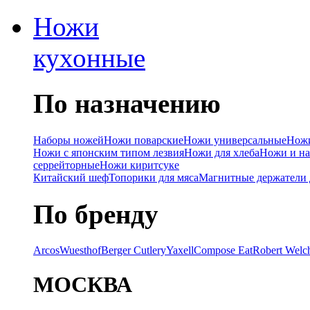
Ножи
кухонные
По назначению
Наборы ножей
Ножи поварские
Ножи универсальные
Ножи
Ножи с японским типом лезвия
Ножи для хлеба
Ножи и на
серрейторные
Ножи киритсуке
Китайский шеф
Топорики для мяса
Магнитные держатели 
По бренду
Arcos
Wuesthof
Berger Cutlery
Yaxell
Compose Eat
Robert Welc
МОСКВА