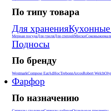
По типу товара
Для хранения
Кухонные
Мерная посуда
Для гриля
Для специй
Миски
Соковыжимал
Подносы
По бренду
Westmark
Compose Eat
AdHoc
Trebonn
Arcos
Robert Welch
Oly
Фарфор
По назначению
Сервизы столовые
Сервизы чайные
Отдельные предметы