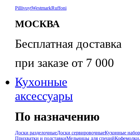
Pillivuyt
Westmark
Ruffoni
МОСКВА
Бесплатная доставка
при заказе от 7 000
Кухонные
аксессуары
По назначению
Доски разделочные
Доски сервировочные
Кухонные набо
Прихватки и подставки
Мельницы для специй
Кофемолки