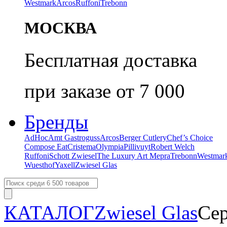
Westmark
Arcos
Ruffoni
Trebonn
МОСКВА
Бесплатная доставка
при заказе от 7 000
Бренды
AdHoc
Amt Gastroguss
Arcos
Berger Cutlery
Chef’s Choice
Compose Eat
Cristema
Olympia
Pillivuyt
Robert Welch
Ruffoni
Schott Zwiesel
The Luxury Art Mepra
Trebonn
Westmar
Wuesthof
Yaxell
Zwiesel Glas
КАТАЛОГ
Zwiesel Glas
Сер