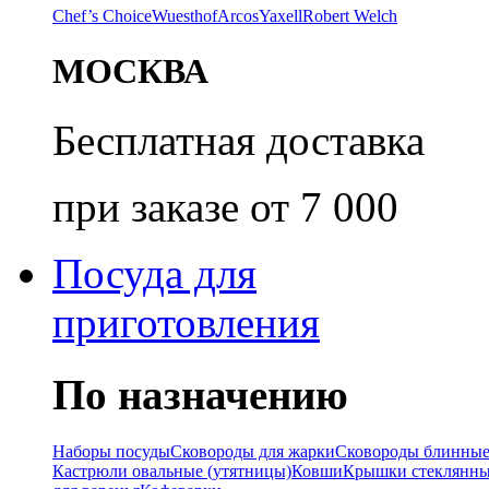
Chef’s Choice
Wuesthof
Arcos
Yaxell
Robert Welch
МОСКВА
Бесплатная доставка
при заказе от 7 000
Посуда для
приготовления
По назначению
Наборы посуды
Сковороды для жарки
Сковороды блинны
Кастрюли овальные (утятницы)
Ковши
Крышки стеклянн