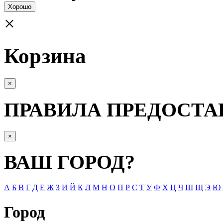
Хорошо
×
Корзина
×
ПРАВИЛА ПРЕДОСТА
×
ВАШ ГОРОД?
А
Б
В
Г
Д
Е
Ж
З
И
Й
К
Л
М
Н
О
П
Р
С
Т
У
Ф
Х
Ц
Ч
Ш
Щ
Э
Ю
Город