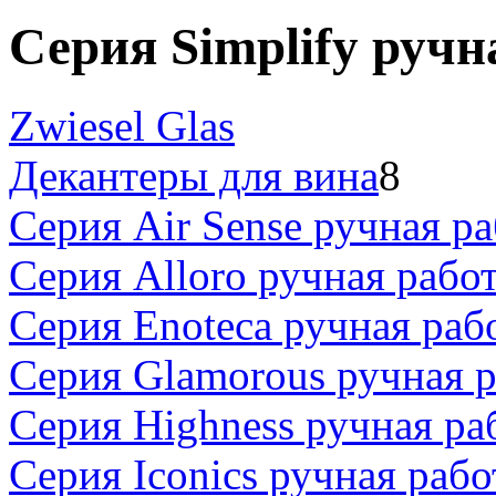
Серия Simplify ручн
Zwiesel Glas
Декантеры для вина
8
Серия Air Sense ручная ра
Серия Alloro ручная рабо
Серия Enoteca ручная раб
Серия Glamorous ручная р
Серия Highness ручная ра
Серия Iconics ручная рабо