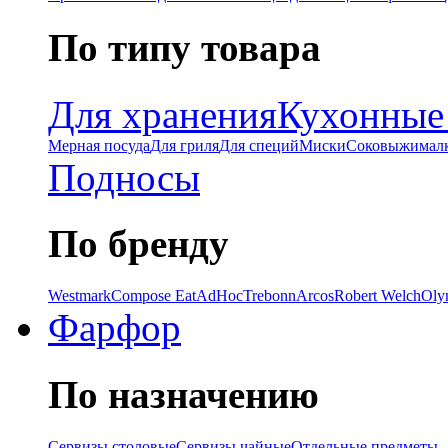
По типу товара
Для хранения
Кухонные
Мерная посуда
Для гриля
Для специй
Миски
Соковыжимал
Подносы
По бренду
Westmark
Compose Eat
AdHoc
Trebonn
Arcos
Robert Welch
Oly
Фарфор
По назначению
Сервизы столовые
Сервизы чайные
Отдельные предметы