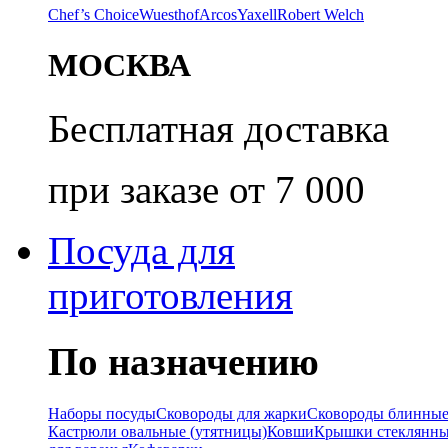
Chef’s Choice
Wuesthof
Arcos
Yaxell
Robert Welch
МОСКВА
Бесплатная доставка
при заказе от 7 000
Посуда для
приготовления
По назначению
Наборы посуды
Сковороды для жарки
Сковороды блинны
Кастрюли овальные (утятницы)
Ковши
Крышки стеклянн