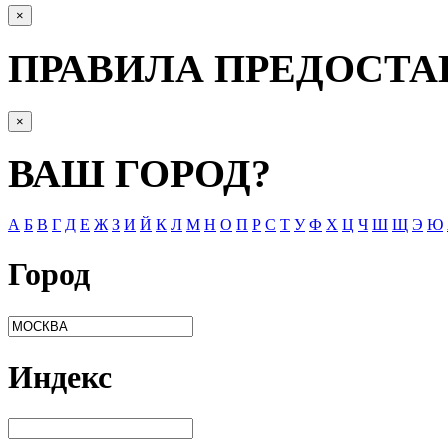
×
ПРАВИЛА ПРЕДОСТА
×
ВАШ ГОРОД?
А
Б
В
Г
Д
Е
Ж
З
И
Й
К
Л
М
Н
О
П
Р
С
Т
У
Ф
Х
Ц
Ч
Ш
Щ
Э
Ю
Город
Индекс