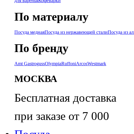
для варенья
Кофеварки
По материалу
Посуда медная
Посуда из нержавеющей стали
Посуда из а
По бренду
Amt Gastroguss
Olympia
Ruffoni
Arcos
Westmark
МОСКВА
Бесплатная доставка
при заказе от 7 000