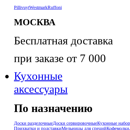
Pillivuyt
Westmark
Ruffoni
МОСКВА
Бесплатная доставка
при заказе от 7 000
Кухонные
аксессуары
По назначению
Доски разделочные
Доски сервировочные
Кухонные набо
Прихватки и подставки
Мельницы для специй
Кофемолки