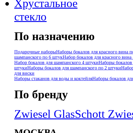
Хрустальное
стекло
По назначению
Подарочные наборы
Наборы бокалов для красного вина п
шампанского по 6 штук
Набор бокалов для красного вина
Набор бокалов для шампанского 4 штуки
Наборы бокалов 
штуки
Наборы бокалов для шампанского по 2 штуки
Набор
для виски
Наборы стаканов для воды и коктейля
Наборы бокалов дл
По бренду
Zwiesel Glas
Schott Zwie
МОСКВА