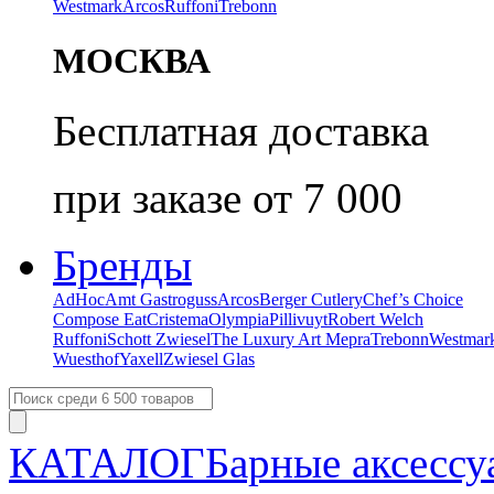
Westmark
Arcos
Ruffoni
Trebonn
МОСКВА
Бесплатная доставка
при заказе от 7 000
Бренды
AdHoc
Amt Gastroguss
Arcos
Berger Cutlery
Chef’s Choice
Compose Eat
Cristema
Olympia
Pillivuyt
Robert Welch
Ruffoni
Schott Zwiesel
The Luxury Art Mepra
Trebonn
Westmar
Wuesthof
Yaxell
Zwiesel Glas
КАТАЛОГ
Барные аксессу