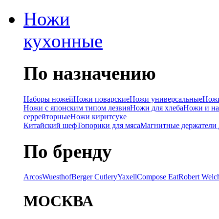
Ножи
кухонные
По назначению
Наборы ножей
Ножи поварские
Ножи универсальные
Ножи
Ножи с японским типом лезвия
Ножи для хлеба
Ножи и на
серрейторные
Ножи киритсуке
Китайский шеф
Топорики для мяса
Магнитные держатели 
По бренду
Arcos
Wuesthof
Berger Cutlery
Yaxell
Compose Eat
Robert Welc
МОСКВА