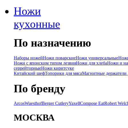
Ножи
кухонные
По назначению
Наборы ножей
Ножи поварские
Ножи универсальные
Ножи
Ножи с японским типом лезвия
Ножи для хлеба
Ножи и на
серрейторные
Ножи киритсуке
Китайский шеф
Топорики для мяса
Магнитные держатели 
По бренду
Arcos
Wuesthof
Berger Cutlery
Yaxell
Compose Eat
Robert Welc
МОСКВА