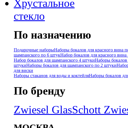
Хрустальное
стекло
По назначению
Подарочные наборы
Наборы бокалов для красного вина п
шампанского по 6 штук
Набор бокалов для красного вина
Набор бокалов для шампанского 4 штуки
Наборы бокалов 
штуки
Наборы бокалов для шампанского по 2 штуки
Набор
для виски
Наборы стаканов для воды и коктейля
Наборы бокалов дл
По бренду
Zwiesel Glas
Schott Zwie
МОСКВА