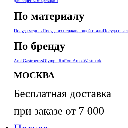
для варенья
Кофеварки
По материалу
Посуда медная
Посуда из нержавеющей стали
Посуда из а
По бренду
Amt Gastroguss
Olympia
Ruffoni
Arcos
Westmark
МОСКВА
Бесплатная доставка
при заказе от 7 000