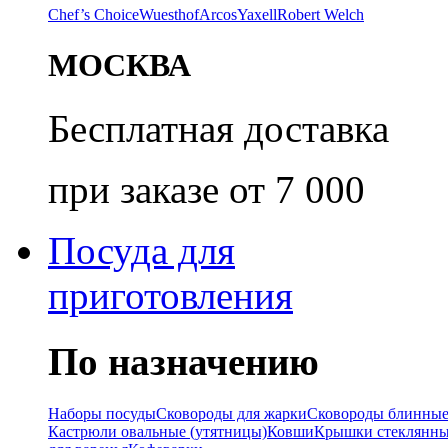
Chef’s Choice
Wuesthof
Arcos
Yaxell
Robert Welch
МОСКВА
Бесплатная доставка
при заказе от 7 000
Посуда для
приготовления
По назначению
Наборы посуды
Сковороды для жарки
Сковороды блинны
Кастрюли овальные (утятницы)
Ковши
Крышки стеклянн