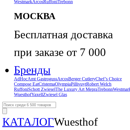
Westmark
Arcos
Ruffoni
Trebonn
МОСКВА
Бесплатная доставка
при заказе от 7 000
Бренды
AdHoc
Amt Gastroguss
Arcos
Berger Cutlery
Chef’s Choice
Compose Eat
Cristema
Olympia
Pillivuyt
Robert Welch
Ruffoni
Schott Zwiesel
The Luxury Art Mepra
Trebonn
Westmar
Wuesthof
Yaxell
Zwiesel Glas
КАТАЛОГ
Wuesthof