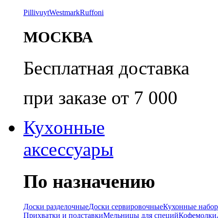
Pillivuyt
Westmark
Ruffoni
МОСКВА
Бесплатная доставка
при заказе от 7 000
Кухонные
аксессуары
По назначению
Доски разделочные
Доски сервировочные
Кухонные набо
Прихватки и подставки
Мельницы для специй
Кофемолки