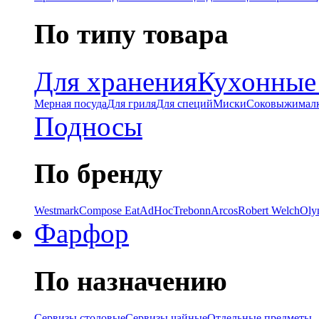
По типу товара
Для хранения
Кухонные
Мерная посуда
Для гриля
Для специй
Миски
Соковыжимал
Подносы
По бренду
Westmark
Compose Eat
AdHoc
Trebonn
Arcos
Robert Welch
Oly
Фарфор
По назначению
Сервизы столовые
Сервизы чайные
Отдельные предметы