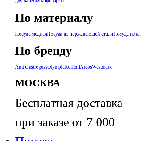
для варенья
Кофеварки
По материалу
Посуда медная
Посуда из нержавеющей стали
Посуда из а
По бренду
Amt Gastroguss
Olympia
Ruffoni
Arcos
Westmark
МОСКВА
Бесплатная доставка
при заказе от 7 000