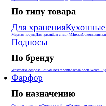
По типу товара
Для хранения
Кухонные
Мерная посуда
Для гриля
Для специй
Миски
Соковыжимал
Подносы
По бренду
Westmark
Compose Eat
AdHoc
Trebonn
Arcos
Robert Welch
Oly
Фарфор
По назначению
Сервизы столовые
Сервизы чайные
Отдельные предметы