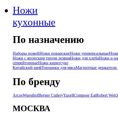
Ножи
кухонные
По назначению
Наборы ножей
Ножи поварские
Ножи универсальные
Ножи
Ножи с японским типом лезвия
Ножи для хлеба
Ножи и на
серрейторные
Ножи киритсуке
Китайский шеф
Топорики для мяса
Магнитные держатели 
По бренду
Arcos
Wuesthof
Berger Cutlery
Yaxell
Compose Eat
Robert Welc
МОСКВА