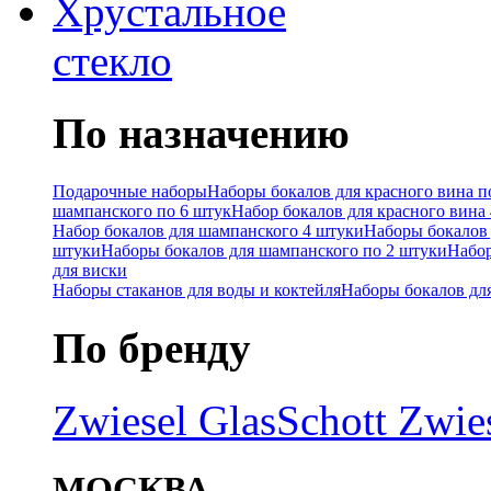
Хрустальное
стекло
По назначению
Подарочные наборы
Наборы бокалов для красного вина п
шампанского по 6 штук
Набор бокалов для красного вина
Набор бокалов для шампанского 4 штуки
Наборы бокалов 
штуки
Наборы бокалов для шампанского по 2 штуки
Набор
для виски
Наборы стаканов для воды и коктейля
Наборы бокалов дл
По бренду
Zwiesel Glas
Schott Zwie
МОСКВА