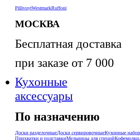
Pillivuyt
Westmark
Ruffoni
МОСКВА
Бесплатная доставка
при заказе от 7 000
Кухонные
аксессуары
По назначению
Доски разделочные
Доски сервировочные
Кухонные набо
Прихватки и подставки
Мельницы для специй
Кофемолки