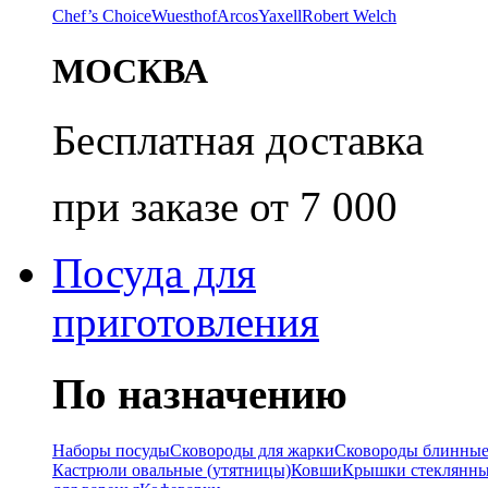
Chef’s Choice
Wuesthof
Arcos
Yaxell
Robert Welch
МОСКВА
Бесплатная доставка
при заказе от 7 000
Посуда для
приготовления
По назначению
Наборы посуды
Сковороды для жарки
Сковороды блинны
Кастрюли овальные (утятницы)
Ковши
Крышки стеклянн