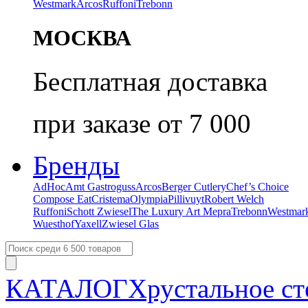
Westmark
Arcos
Ruffoni
Trebonn
МОСКВА
Бесплатная доставка
при заказе от 7 000
Бренды
AdHoc
Amt Gastroguss
Arcos
Berger Cutlery
Chef’s Choice
Compose Eat
Cristema
Olympia
Pillivuyt
Robert Welch
Ruffoni
Schott Zwiesel
The Luxury Art Mepra
Trebonn
Westmar
Wuesthof
Yaxell
Zwiesel Glas
КАТАЛОГ
Хрустальное ст