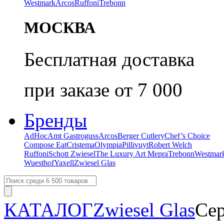
Westmark
Arcos
Ruffoni
Trebonn
МОСКВА
Бесплатная доставка
при заказе от 7 000
Бренды
AdHoc
Amt Gastroguss
Arcos
Berger Cutlery
Chef’s Choice
Compose Eat
Cristema
Olympia
Pillivuyt
Robert Welch
Ruffoni
Schott Zwiesel
The Luxury Art Mepra
Trebonn
Westmar
Wuesthof
Yaxell
Zwiesel Glas
КАТАЛОГ
Zwiesel Glas
Сер