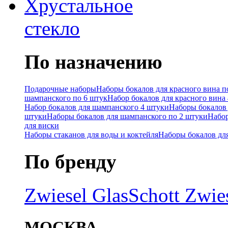
Хрустальное
стекло
По назначению
Подарочные наборы
Наборы бокалов для красного вина п
шампанского по 6 штук
Набор бокалов для красного вина
Набор бокалов для шампанского 4 штуки
Наборы бокалов 
штуки
Наборы бокалов для шампанского по 2 штуки
Набор
для виски
Наборы стаканов для воды и коктейля
Наборы бокалов дл
По бренду
Zwiesel Glas
Schott Zwie
МОСКВА