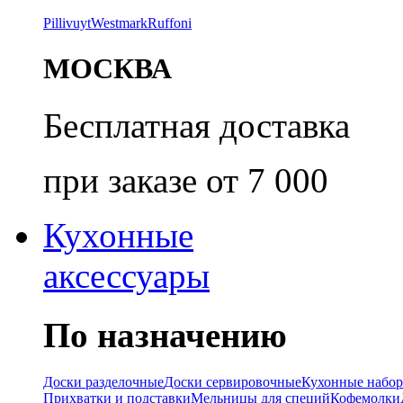
Pillivuyt
Westmark
Ruffoni
МОСКВА
Бесплатная доставка
при заказе от 7 000
Кухонные
аксессуары
По назначению
Доски разделочные
Доски сервировочные
Кухонные набо
Прихватки и подставки
Мельницы для специй
Кофемолки