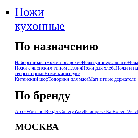
Ножи
кухонные
По назначению
Наборы ножей
Ножи поварские
Ножи универсальные
Ножи
Ножи с японским типом лезвия
Ножи для хлеба
Ножи и на
серрейторные
Ножи киритсуке
Китайский шеф
Топорики для мяса
Магнитные держатели 
По бренду
Arcos
Wuesthof
Berger Cutlery
Yaxell
Compose Eat
Robert Welc
МОСКВА