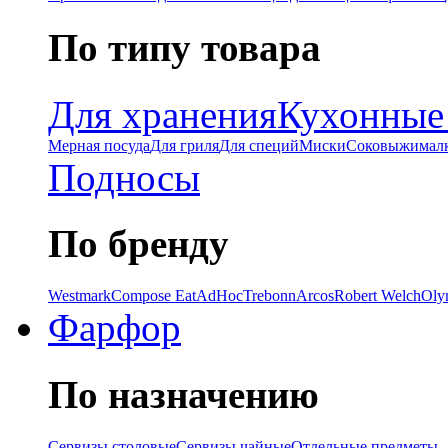
По типу товара
Для хранения
Кухонные
Мерная посуда
Для гриля
Для специй
Миски
Соковыжимал
Подносы
По бренду
Westmark
Compose Eat
AdHoc
Trebonn
Arcos
Robert Welch
Oly
Фарфор
По назначению
Сервизы столовые
Сервизы чайные
Отдельные предметы