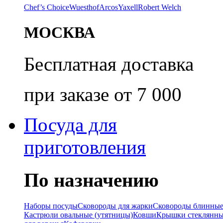
Chef’s Choice
Wuesthof
Arcos
Yaxell
Robert Welch
МОСКВА
Бесплатная доставка
при заказе от 7 000
Посуда для
приготовления
По назначению
Наборы посуды
Сковороды для жарки
Сковороды блинны
Кастрюли овальные (утятницы)
Ковши
Крышки стеклянн