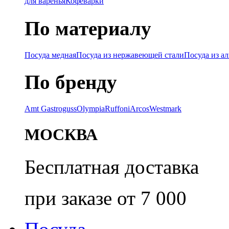
для варенья
Кофеварки
По материалу
Посуда медная
Посуда из нержавеющей стали
Посуда из а
По бренду
Amt Gastroguss
Olympia
Ruffoni
Arcos
Westmark
МОСКВА
Бесплатная доставка
при заказе от 7 000