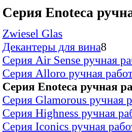
Серия Enoteca ручн
Zwiesel Glas
Декантеры для вина
8
Серия Air Sense ручная ра
Серия Alloro ручная рабо
Серия Enoteca ручная р
Серия Glamorous ручная р
Серия Highness ручная ра
Серия Iconics ручная рабо