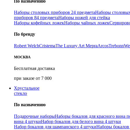
По назначению
Наборы столовых приборов 24 предмета
Наборы столовых
приборов 84 предмета
Наборы ножей для стейка
Наборы кофейных ложек
Наборы чайных ложек
Сервиров
По бренду
Robert Welch
Cristema
The Luxury Art Mepra
Arcos
Trebonn
We
МОСКВА
Бесплатная доставка
при заказе от 7 000
Хрустальное
стекло
По назначению
Подарочные наборы
Наборы бокалов для красного вина п
вина 4 штуки
Набор бокалов для белого вина 4 штуки
Набор бокалов для шампанского 4 штуки
Наборы бокалов 