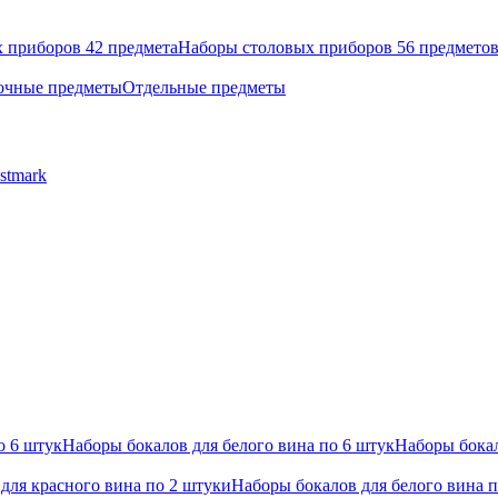
 приборов 42 предмета
Наборы столовых приборов 56 предмето
очные предметы
Отдельные предметы
stmark
о 6 штук
Наборы бокалов для белого вина по 6 штук
Наборы бокал
для красного вина по 2 штуки
Наборы бокалов для белого вина 