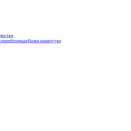
чистки
серрейторные
Ножи киритсуке