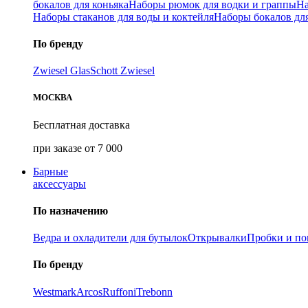
бокалов для коньяка
Наборы рюмок для водки и граппы
На
Наборы стаканов для воды и коктейля
Наборы бокалов дл
По бренду
Zwiesel Glas
Schott Zwiesel
МОСКВА
Бесплатная доставка
при заказе от 7 000
Барные
аксессуары
По назначению
Ведра и охладители для бутылок
Открывалки
Пробки и п
По бренду
Westmark
Arcos
Ruffoni
Trebonn