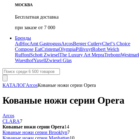
МОСКВА
Бесплатная доставка
при заказе от 7 000
Бренды
AdHoc
Amt Gastroguss
Arcos
Berger Cutlery
Chef’s Choice
Compose Eat
Cristema
Olympia
Pillivuyt
Robert Welch
Ruffoni
Schott Zwiesel
The Luxury Art Mepra
Trebonn
Westmar
Wuesthof
Yaxell
Zwiesel Glas
КАТАЛОГ
Arcos
Кованые ножи серии Opera
Кованые ножи серии Opera
Arcos
CLARA
7
Кованые ножи серии Opera
14
Кованые ножи серии Brooklyn
7
Кованые ножи серии Manhattan
10