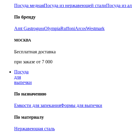
Посуда медная
Посуда из нержавеющей стали
Посуда из а
По бренду
Amt Gastroguss
Olympia
Ruffoni
Arcos
Westmark
МОСКВА
Бесплатная доставка
при заказе от 7 000
Посуда
для
выпечки
По назначению
Емкости для запекания
Формы для выпечки
По материалу
Нержавеющая сталь