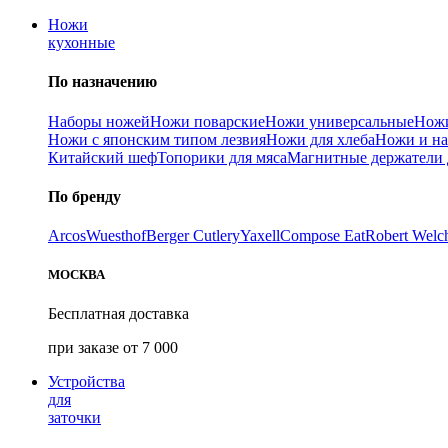
Ножи
кухонные
По назначению
Наборы ножей
Ножи поварские
Ножи универсальные
Ножи
Ножи с японским типом лезвия
Ножи для хлеба
Ножи и на
Китайский шеф
Топорики для мяса
Магнитные держатели 
По бренду
Arcos
Wuesthof
Berger Cutlery
Yaxell
Compose Eat
Robert Welc
МОСКВА
Бесплатная доставка
при заказе от 7 000
Устройства
для
заточки