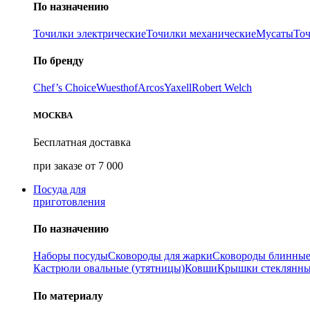
По назначению
Точилки электрические
Точилки механические
Мусаты
То
По бренду
Chef’s Choice
Wuesthof
Arcos
Yaxell
Robert Welch
МОСКВА
Бесплатная доставка
при заказе от 7 000
Посуда для
приготовления
По назначению
Наборы посуды
Сковороды для жарки
Сковороды блинны
Кастрюли овальные (утятницы)
Ковши
Крышки стеклянн
По материалу