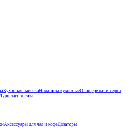
ры
Кухонная навеска
Ножницы кухонные
Овощерезки и терки
Дуршлаги и сита
ки
Аксессуары для чая и кофе
Дозаторы