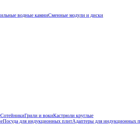
чильные водные камни
Сменные модули и диски
е
Сотейники
Грили и воки
Кастрюли круглые
ые
Посуда для индукционных плит
Адаптеры для индукционных 