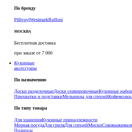
По бренду
Pillivuyt
Westmark
Ruffoni
МОСКВА
Бесплатная доставка
при заказе от 7 000
Кухонные
аксессуары
По назначению
Доски разделочные
Доски сервировочные
Кухонные набо
Прихватки и подставки
Мельницы для специй
Кофемолки
По типу товара
Для хранения
Кухонные принадлежности
Мерная посуда
Для гриля
Для специй
Миски
Соковыжимал
Подносы