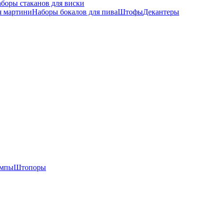
боры стаканов для виски
я мартини
Наборы бокалов для пива
Штофы
Декантеры
омпы
Штопоры