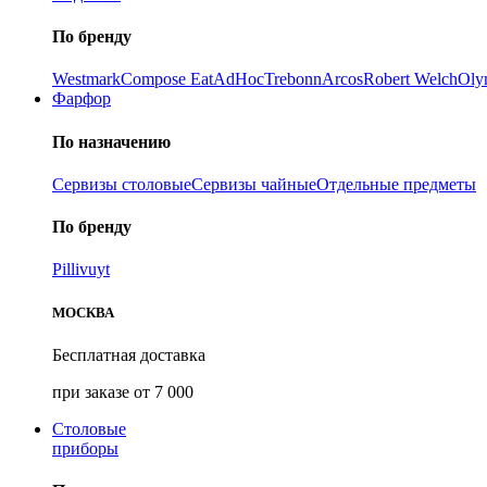
По бренду
Westmark
Compose Eat
AdHoc
Trebonn
Arcos
Robert Welch
Oly
Фарфор
По назначению
Сервизы столовые
Сервизы чайные
Отдельные предметы
По бренду
Pillivuyt
МОСКВА
Бесплатная доставка
при заказе от 7 000
Столовые
приборы