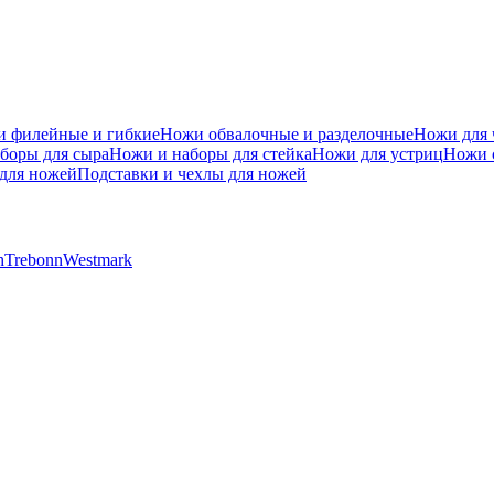
 филейные и гибкие
Ножи обвалочные и разделочные
Ножи для 
боры для сыра
Ножи и наборы для стейка
Ножи для устриц
Ножи 
для ножей
Подставки и чехлы для ножей
h
Trebonn
Westmark