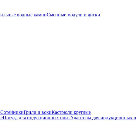
чильные водные камни
Сменные модули и диски
е
Сотейники
Грили и воки
Кастрюли круглые
ые
Посуда для индукционных плит
Адаптеры для индукционных 