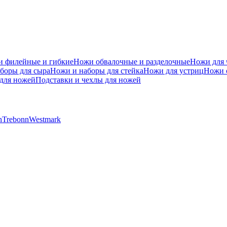
 филейные и гибкие
Ножи обвалочные и разделочные
Ножи для 
боры для сыра
Ножи и наборы для стейка
Ножи для устриц
Ножи 
для ножей
Подставки и чехлы для ножей
h
Trebonn
Westmark