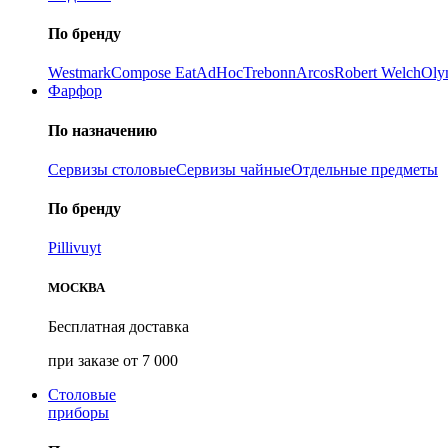
По бренду
Westmark
Compose Eat
AdHoc
Trebonn
Arcos
Robert Welch
Oly
Фарфор
По назначению
Сервизы столовые
Сервизы чайные
Отдельные предметы
По бренду
Pillivuyt
МОСКВА
Бесплатная доставка
при заказе от 7 000
Столовые
приборы