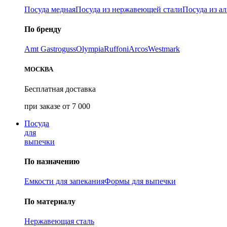
Посуда медная
Посуда из нержавеющей стали
Посуда из а
По бренду
Amt Gastroguss
Olympia
Ruffoni
Arcos
Westmark
МОСКВА
Бесплатная доставка
при заказе от 7 000
Посуда
для
выпечки
По назначению
Емкости для запекания
Формы для выпечки
По материалу
Нержавеющая сталь