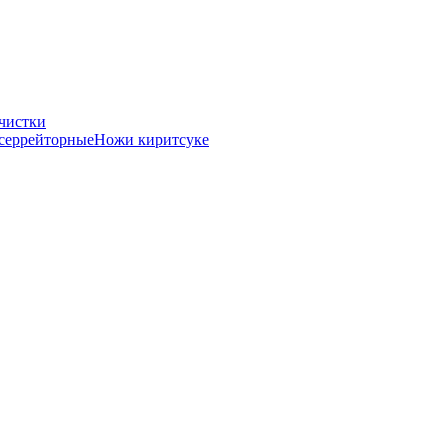
чистки
серрейторные
Ножи киритсуке