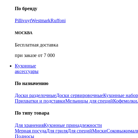
По бренду
Pillivuyt
Westmark
Ruffoni
МОСКВА
Бесплатная доставка
при заказе от 7 000
Кухонные
аксессуары
По назначению
Доски разделочные
Доски сервировочные
Кухонные набо
Прихватки и подставки
Мельницы для специй
Кофемолки
По типу товара
Для хранения
Кухонные принадлежности
Мерная посуда
Для гриля
Для специй
Миски
Соковыжимал
Подносы