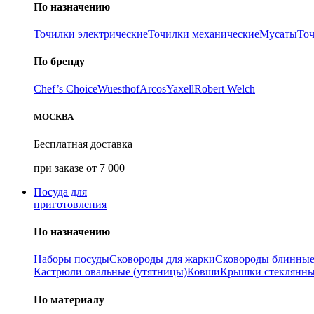
По назначению
Точилки электрические
Точилки механические
Мусаты
То
По бренду
Chef’s Choice
Wuesthof
Arcos
Yaxell
Robert Welch
МОСКВА
Бесплатная доставка
при заказе от 7 000
Посуда для
приготовления
По назначению
Наборы посуды
Сковороды для жарки
Сковороды блинны
Кастрюли овальные (утятницы)
Ковши
Крышки стеклянн
По материалу