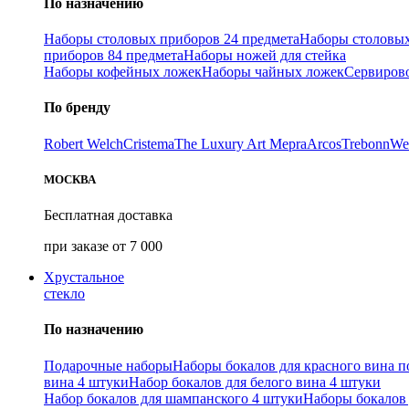
По назначению
Наборы столовых приборов 24 предмета
Наборы столовых
приборов 84 предмета
Наборы ножей для стейка
Наборы кофейных ложек
Наборы чайных ложек
Сервиров
По бренду
Robert Welch
Cristema
The Luxury Art Mepra
Arcos
Trebonn
We
МОСКВА
Бесплатная доставка
при заказе от 7 000
Хрустальное
стекло
По назначению
Подарочные наборы
Наборы бокалов для красного вина п
вина 4 штуки
Набор бокалов для белого вина 4 штуки
Набор бокалов для шампанского 4 штуки
Наборы бокалов 