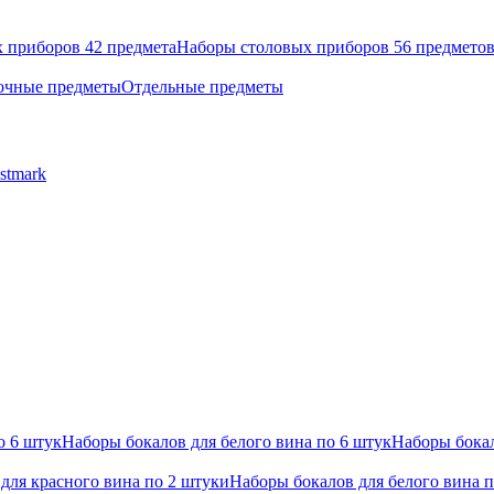
 приборов 42 предмета
Наборы столовых приборов 56 предмето
очные предметы
Отдельные предметы
stmark
о 6 штук
Наборы бокалов для белого вина по 6 штук
Наборы бокал
для красного вина по 2 штуки
Наборы бокалов для белого вина 