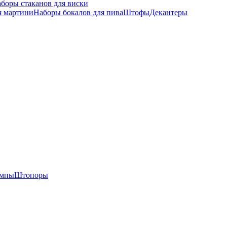
боры стаканов для виски
я мартини
Наборы бокалов для пива
Штофы
Декантеры
омпы
Штопоры