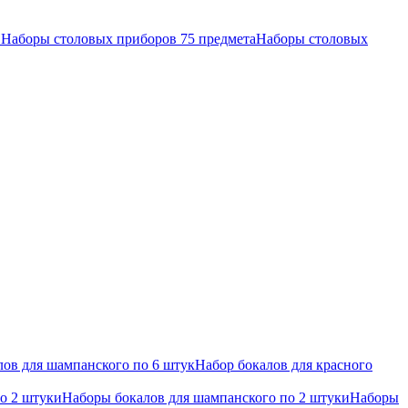
в
Наборы столовых приборов 75 предмета
Наборы столовых
ов для шампанского по 6 штук
Набор бокалов для красного
по 2 штуки
Наборы бокалов для шампанского по 2 штуки
Наборы