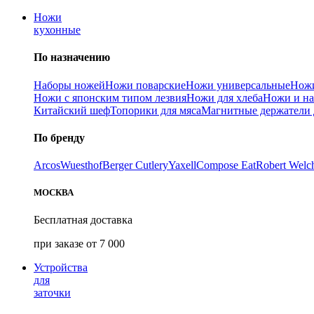
Ножи
кухонные
По назначению
Наборы ножей
Ножи поварские
Ножи универсальные
Ножи
Ножи с японским типом лезвия
Ножи для хлеба
Ножи и на
Китайский шеф
Топорики для мяса
Магнитные держатели 
По бренду
Arcos
Wuesthof
Berger Cutlery
Yaxell
Compose Eat
Robert Welc
МОСКВА
Бесплатная доставка
при заказе от 7 000
Устройства
для
заточки