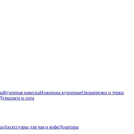
ры
Кухонная навеска
Ножницы кухонные
Овощерезки и терки
Дуршлаги и сита
ки
Аксессуары для чая и кофе
Дозаторы