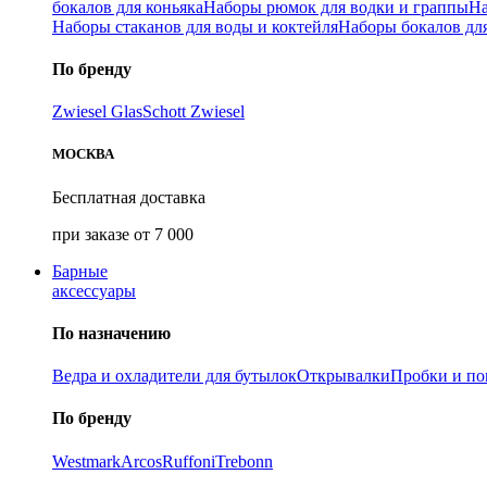
бокалов для коньяка
Наборы рюмок для водки и граппы
На
Наборы стаканов для воды и коктейля
Наборы бокалов дл
По бренду
Zwiesel Glas
Schott Zwiesel
МОСКВА
Бесплатная доставка
при заказе от 7 000
Барные
аксессуары
По назначению
Ведра и охладители для бутылок
Открывалки
Пробки и п
По бренду
Westmark
Arcos
Ruffoni
Trebonn