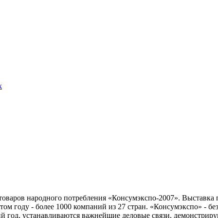
k
товаров народного потребления «Консумэкспо-2007». Выставка 
этом году - более 1000 компаний из 27 стран. «Консумэкспо» - б
ий год, устанавливаются важнейшие деловые связи, демонстрир