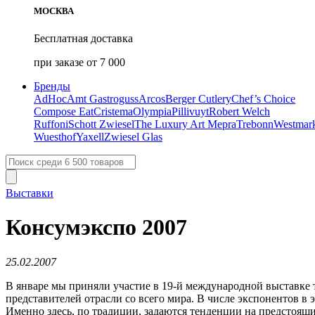
МОСКВА
Бесплатная доставка
при заказе от 7 000
Бренды
AdHoc
Amt Gastroguss
Arcos
Berger Cutlery
Chef’s Choice
Compose Eat
Cristema
Olympia
Pillivuyt
Robert Welch
Ruffoni
Schott Zwiesel
The Luxury Art Mepra
Trebonn
Westmar
Wuesthof
Yaxell
Zwiesel Glas
Выставки
Консумэкспо 2007
25.02.2007
В январе мы приняли участие в 19-й международной выставке 
представителей отрасли со всего мира. В числе экспонентов в 
Именно здесь, по традиции, задаются тенденции на предстоящ