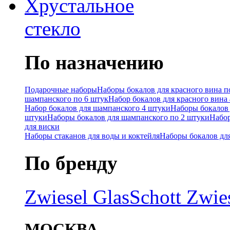
Хрустальное
стекло
По назначению
Подарочные наборы
Наборы бокалов для красного вина п
шампанского по 6 штук
Набор бокалов для красного вина
Набор бокалов для шампанского 4 штуки
Наборы бокалов 
штуки
Наборы бокалов для шампанского по 2 штуки
Набор
для виски
Наборы стаканов для воды и коктейля
Наборы бокалов дл
По бренду
Zwiesel Glas
Schott Zwie
МОСКВА