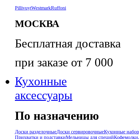
Pillivuyt
Westmark
Ruffoni
МОСКВА
Бесплатная доставка
при заказе от 7 000
Кухонные
аксессуары
По назначению
Доски разделочные
Доски сервировочные
Кухонные набо
Прихватки и подставки
Мельницы для специй
Кофемолки