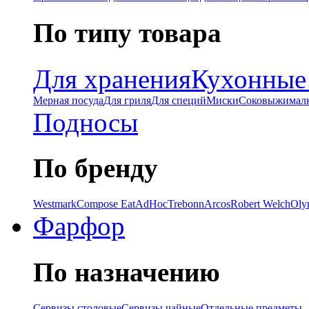
По типу товара
Для хранения
Кухонные
Мерная посуда
Для гриля
Для специй
Миски
Соковыжимал
Подносы
По бренду
Westmark
Compose Eat
AdHoc
Trebonn
Arcos
Robert Welch
Oly
Фарфор
По назначению
Сервизы столовые
Сервизы чайные
Отдельные предметы