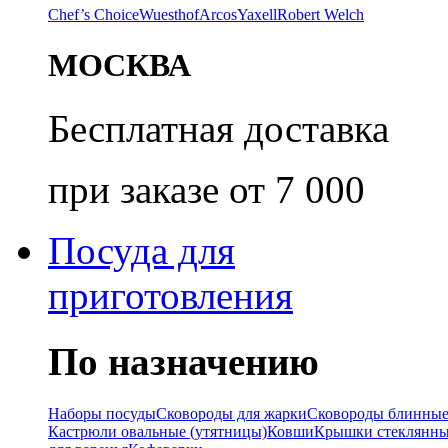
Chef’s Choice
Wuesthof
Arcos
Yaxell
Robert Welch
МОСКВА
Бесплатная доставка
при заказе от 7 000
Посуда для
приготовления
По назначению
Наборы посуды
Сковороды для жарки
Сковороды блинны
Кастрюли овальные (утятницы)
Ковши
Крышки стеклянн