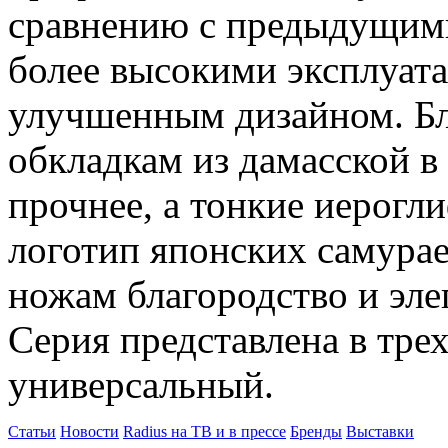
сравнению с предыдущими
более высокими эксплуат
улучшенным дизайном. Б
обкладкам из дамасской в
прочнее, а тонкие иерогл
логотип японских самурае
ножам благородство и эле
Серия представлена в трех
универсальный.
Статьи
Новости
Radius на ТВ и в прессе
Бренды
Выставки