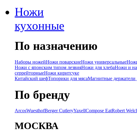
Ножи
кухонные
По назначению
Наборы ножей
Ножи поварские
Ножи универсальные
Ножи
Ножи с японским типом лезвия
Ножи для хлеба
Ножи и на
серрейторные
Ножи киритсуке
Китайский шеф
Топорики для мяса
Магнитные держатели 
По бренду
Arcos
Wuesthof
Berger Cutlery
Yaxell
Compose Eat
Robert Welc
МОСКВА