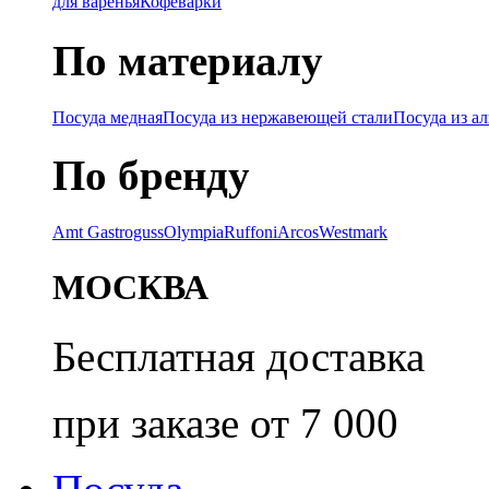
для варенья
Кофеварки
По материалу
Посуда медная
Посуда из нержавеющей стали
Посуда из а
По бренду
Amt Gastroguss
Olympia
Ruffoni
Arcos
Westmark
МОСКВА
Бесплатная доставка
при заказе от 7 000