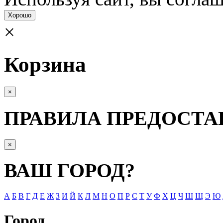
Хорошо
×
Корзина
×
ПРАВИЛА ПРЕДОСТА
×
ВАШ ГОРОД?
А
Б
В
Г
Д
Е
Ж
З
И
Й
К
Л
М
Н
О
П
Р
С
Т
У
Ф
Х
Ц
Ч
Ш
Щ
Э
Ю
Город