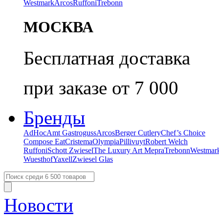
Westmark
Arcos
Ruffoni
Trebonn
МОСКВА
Бесплатная доставка
при заказе от 7 000
Бренды
AdHoc
Amt Gastroguss
Arcos
Berger Cutlery
Chef’s Choice
Compose Eat
Cristema
Olympia
Pillivuyt
Robert Welch
Ruffoni
Schott Zwiesel
The Luxury Art Mepra
Trebonn
Westmar
Wuesthof
Yaxell
Zwiesel Glas
Новости