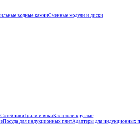
чильные водные камни
Сменные модули и диски
е
Сотейники
Грили и воки
Кастрюли круглые
ые
Посуда для индукционных плит
Адаптеры для индукционных 