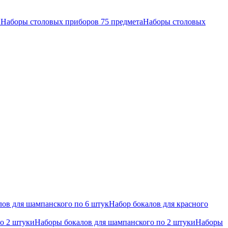
в
Наборы столовых приборов 75 предмета
Наборы столовых
ов для шампанского по 6 штук
Набор бокалов для красного
по 2 штуки
Наборы бокалов для шампанского по 2 штуки
Наборы