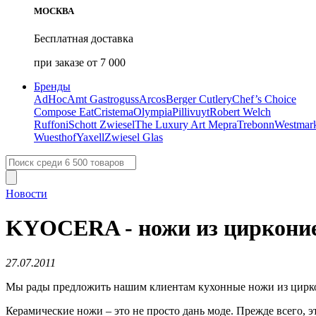
МОСКВА
Бесплатная доставка
при заказе от 7 000
Бренды
AdHoc
Amt Gastroguss
Arcos
Berger Cutlery
Chef’s Choice
Compose Eat
Cristema
Olympia
Pillivuyt
Robert Welch
Ruffoni
Schott Zwiesel
The Luxury Art Mepra
Trebonn
Westmar
Wuesthof
Yaxell
Zwiesel Glas
Новости
​KYOCERA - ножи из циркони
27.07.2011
Мы рады предложить нашим клиентам кухонные ножи из цир
Керамические ножи – это не просто дань моде. Прежде всего, 