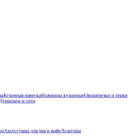
ры
Кухонная навеска
Ножницы кухонные
Овощерезки и терки
Дуршлаги и сита
ки
Аксессуары для чая и кофе
Дозаторы