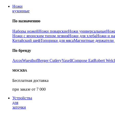
Ножи
кухонные
По назначению
Наборы ножей
Ножи поварские
Ножи универсальные
Ножи
Ножи с японским типом лезвия
Ножи для хлеба
Ножи и на
Китайский шеф
Топорики для мяса
Магнитные держатели 
По бренду
Arcos
Wuesthof
Berger Cutlery
Yaxell
Compose Eat
Robert Welc
МОСКВА
Бесплатная доставка
при заказе от 7 000
Устройства
для
заточки