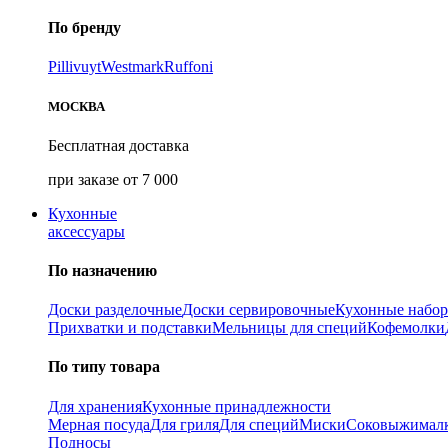
По бренду
Pillivuyt
Westmark
Ruffoni
МОСКВА
Бесплатная доставка
при заказе от 7 000
Кухонные
аксессуары
По назначению
Доски разделочные
Доски сервировочные
Кухонные набо
Прихватки и подставки
Мельницы для специй
Кофемолки
По типу товара
Для хранения
Кухонные принадлежности
Мерная посуда
Для гриля
Для специй
Миски
Соковыжимал
Подносы