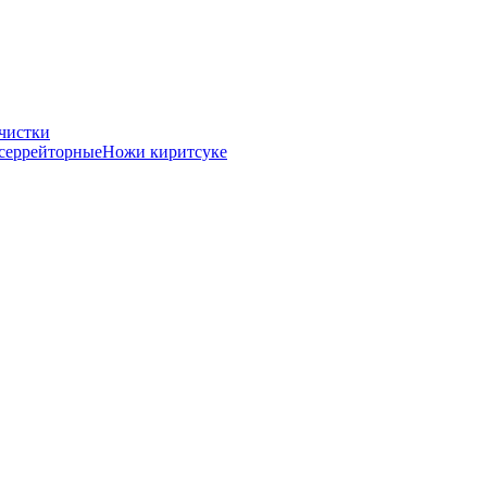
чистки
серрейторные
Ножи киритсуке