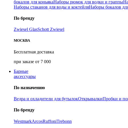
бокалов для коньяка
Наборы рюмок для водки и граппы
На
Наборы стаканов для воды и коктейля
Наборы бокалов дл
По бренду
Zwiesel Glas
Schott Zwiesel
МОСКВА
Бесплатная доставка
при заказе от 7 000
Барные
аксессуары
По назначению
Ведра и охладители для бутылок
Открывалки
Пробки и п
По бренду
Westmark
Arcos
Ruffoni
Trebonn