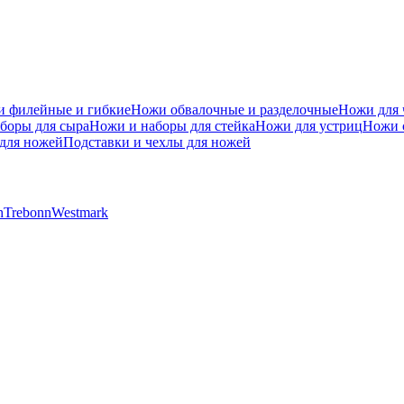
 филейные и гибкие
Ножи обвалочные и разделочные
Ножи для 
боры для сыра
Ножи и наборы для стейка
Ножи для устриц
Ножи 
для ножей
Подставки и чехлы для ножей
h
Trebonn
Westmark