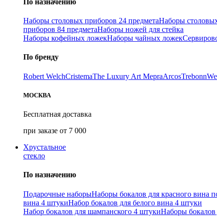
По назначению
Наборы столовых приборов 24 предмета
Наборы столовых
приборов 84 предмета
Наборы ножей для стейка
Наборы кофейных ложек
Наборы чайных ложек
Сервиров
По бренду
Robert Welch
Cristema
The Luxury Art Mepra
Arcos
Trebonn
We
МОСКВА
Бесплатная доставка
при заказе от 7 000
Хрустальное
стекло
По назначению
Подарочные наборы
Наборы бокалов для красного вина п
вина 4 штуки
Набор бокалов для белого вина 4 штуки
Набор бокалов для шампанского 4 штуки
Наборы бокалов 