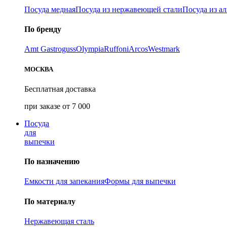
Посуда медная
Посуда из нержавеющей стали
Посуда из а
По бренду
Amt Gastroguss
Olympia
Ruffoni
Arcos
Westmark
МОСКВА
Бесплатная доставка
при заказе от 7 000
Посуда
для
выпечки
По назначению
Емкости для запекания
Формы для выпечки
По материалу
Нержавеющая сталь