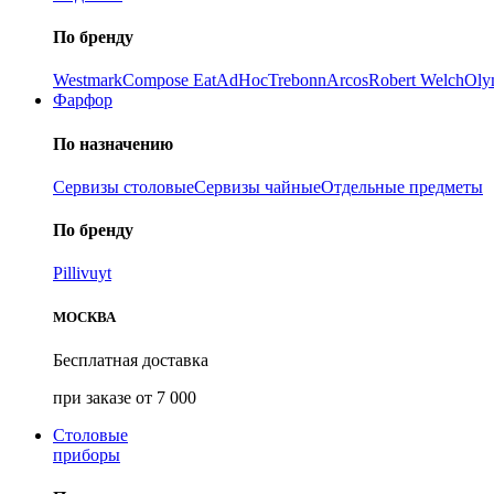
По бренду
Westmark
Compose Eat
AdHoc
Trebonn
Arcos
Robert Welch
Oly
Фарфор
По назначению
Сервизы столовые
Сервизы чайные
Отдельные предметы
По бренду
Pillivuyt
МОСКВА
Бесплатная доставка
при заказе от 7 000
Столовые
приборы