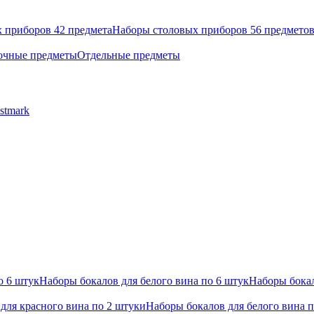
 приборов 42 предмета
Наборы столовых приборов 56 предмето
очные предметы
Отдельные предметы
stmark
о 6 штук
Наборы бокалов для белого вина по 6 штук
Наборы бокал
для красного вина по 2 штуки
Наборы бокалов для белого вина 