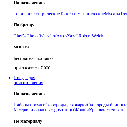
По назначению
Точилки электрические
Точилки механические
Мусаты
То
По бренду
Chef’s Choice
Wuesthof
Arcos
Yaxell
Robert Welch
МОСКВА
Бесплатная доставка
при заказе от 7 000
Посуда для
приготовления
По назначению
Наборы посуды
Сковороды для жарки
Сковороды блинны
Кастрюли овальные (утятницы)
Ковши
Крышки стеклянн
По материалу