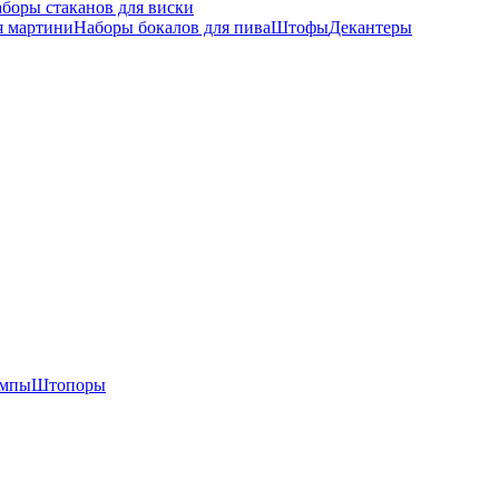
боры стаканов для виски
я мартини
Наборы бокалов для пива
Штофы
Декантеры
омпы
Штопоры