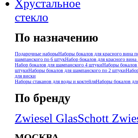
Хрустальное
стекло
По назначению
Подарочные наборы
Наборы бокалов для красного вина п
шампанского по 6 штук
Набор бокалов для красного вина
Набор бокалов для шампанского 4 штуки
Наборы бокалов 
штуки
Наборы бокалов для шампанского по 2 штуки
Набор
для виски
Наборы стаканов для воды и коктейля
Наборы бокалов дл
По бренду
Zwiesel Glas
Schott Zwie
МОСКВА