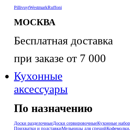
Pillivuyt
Westmark
Ruffoni
МОСКВА
Бесплатная доставка
при заказе от 7 000
Кухонные
аксессуары
По назначению
Доски разделочные
Доски сервировочные
Кухонные набо
Прихватки и подставки
Мельницы для специй
Кофемолки