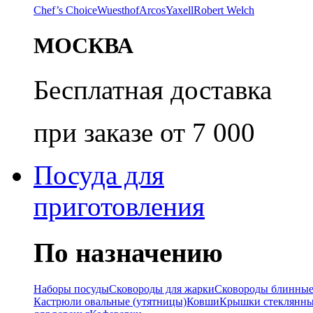
Chef’s Choice
Wuesthof
Arcos
Yaxell
Robert Welch
МОСКВА
Бесплатная доставка
при заказе от 7 000
Посуда для
приготовления
По назначению
Наборы посуды
Сковороды для жарки
Сковороды блинны
Кастрюли овальные (утятницы)
Ковши
Крышки стеклянн