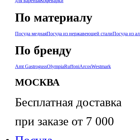
для варенья
Кофеварки
По материалу
Посуда медная
Посуда из нержавеющей стали
Посуда из а
По бренду
Amt Gastroguss
Olympia
Ruffoni
Arcos
Westmark
МОСКВА
Бесплатная доставка
при заказе от 7 000