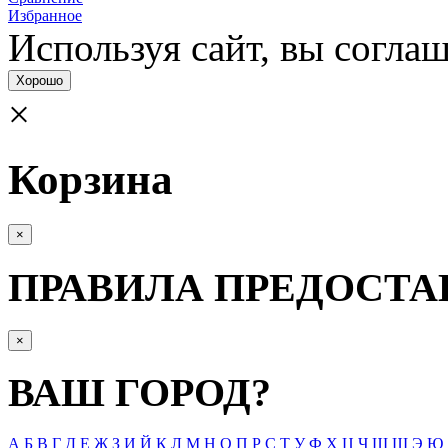
Избранное
Используя сайт, вы согла­
Хорошо
×
Корзина
×
ПРАВИЛА ПРЕДОСТА
×
ВАШ ГОРОД?
А
Б
В
Г
Д
Е
Ж
З
И
Й
К
Л
М
Н
О
П
Р
С
Т
У
Ф
Х
Ц
Ч
Ш
Щ
Э
Ю