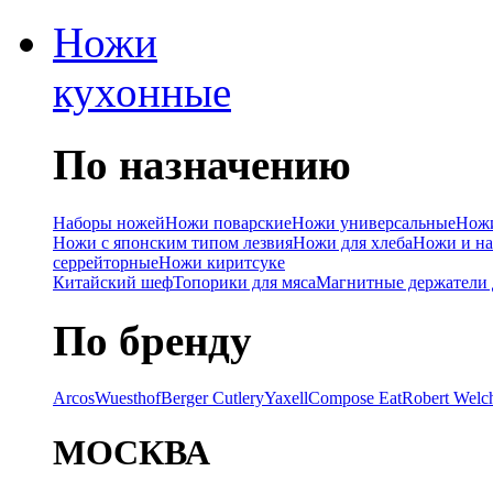
Ножи
кухонные
По назначению
Наборы ножей
Ножи поварские
Ножи универсальные
Ножи
Ножи с японским типом лезвия
Ножи для хлеба
Ножи и на
серрейторные
Ножи киритсуке
Китайский шеф
Топорики для мяса
Магнитные держатели 
По бренду
Arcos
Wuesthof
Berger Cutlery
Yaxell
Compose Eat
Robert Welc
МОСКВА