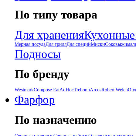
По типу товара
Для хранения
Кухонные
Мерная посуда
Для гриля
Для специй
Миски
Соковыжимал
Подносы
По бренду
Westmark
Compose Eat
AdHoc
Trebonn
Arcos
Robert Welch
Oly
Фарфор
По назначению
Сервизы столовые
Сервизы чайные
Отдельные предметы