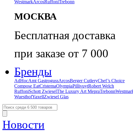
Westmark
Arcos
Ruffoni
Trebonn
МОСКВА
Бесплатная доставка
при заказе от 7 000
Бренды
AdHoc
Amt Gastroguss
Arcos
Berger Cutlery
Chef’s Choice
Compose Eat
Cristema
Olympia
Pillivuyt
Robert Welch
Ruffoni
Schott Zwiesel
The Luxury Art Mepra
Trebonn
Westmar
Wuesthof
Yaxell
Zwiesel Glas
Новости