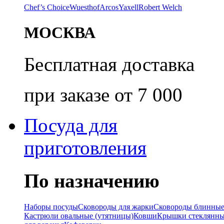
Chef’s Choice
Wuesthof
Arcos
Yaxell
Robert Welch
МОСКВА
Бесплатная доставка
при заказе от 7 000
Посуда для
приготовления
По назначению
Наборы посуды
Сковороды для жарки
Сковороды блинны
Кастрюли овальные (утятницы)
Ковши
Крышки стеклянн