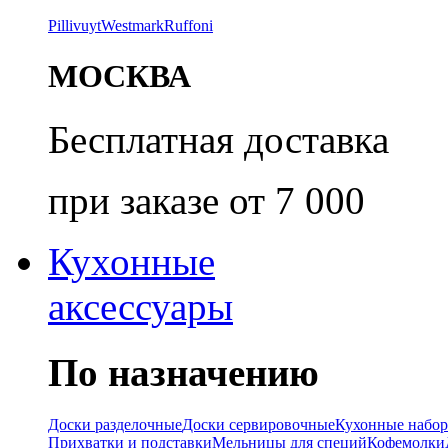
Pillivuyt
Westmark
Ruffoni
МОСКВА
Бесплатная доставка
при заказе от 7 000
Кухонные
аксессуары
По назначению
Доски разделочные
Доски сервировочные
Кухонные набо
Прихватки и подставки
Мельницы для специй
Кофемолки