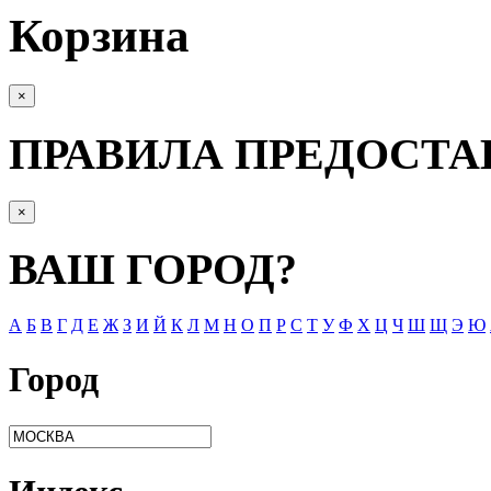
Корзина
×
ПРАВИЛА ПРЕДОСТА
×
ВАШ ГОРОД?
А
Б
В
Г
Д
Е
Ж
З
И
Й
К
Л
М
Н
О
П
Р
С
Т
У
Ф
Х
Ц
Ч
Ш
Щ
Э
Ю
Город