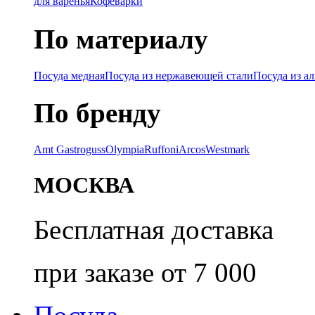
для варенья
Кофеварки
По материалу
Посуда медная
Посуда из нержавеющей стали
Посуда из а
По бренду
Amt Gastroguss
Olympia
Ruffoni
Arcos
Westmark
МОСКВА
Бесплатная доставка
при заказе от 7 000