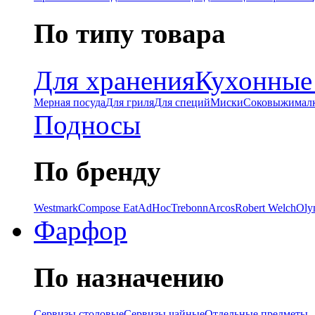
По типу товара
Для хранения
Кухонные
Мерная посуда
Для гриля
Для специй
Миски
Соковыжимал
Подносы
По бренду
Westmark
Compose Eat
AdHoc
Trebonn
Arcos
Robert Welch
Oly
Фарфор
По назначению
Сервизы столовые
Сервизы чайные
Отдельные предметы