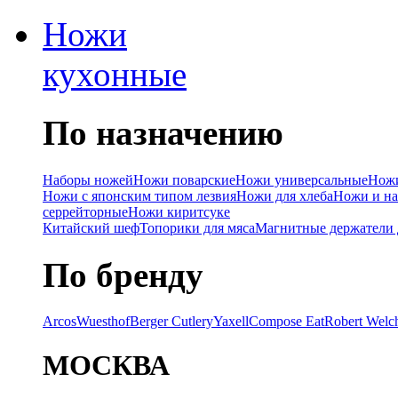
Ножи
кухонные
По назначению
Наборы ножей
Ножи поварские
Ножи универсальные
Ножи
Ножи с японским типом лезвия
Ножи для хлеба
Ножи и на
серрейторные
Ножи киритсуке
Китайский шеф
Топорики для мяса
Магнитные держатели 
По бренду
Arcos
Wuesthof
Berger Cutlery
Yaxell
Compose Eat
Robert Welc
МОСКВА