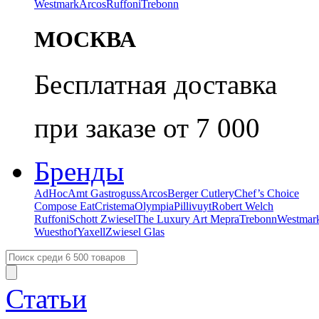
Westmark
Arcos
Ruffoni
Trebonn
МОСКВА
Бесплатная доставка
при заказе от 7 000
Бренды
AdHoc
Amt Gastroguss
Arcos
Berger Cutlery
Chef’s Choice
Compose Eat
Cristema
Olympia
Pillivuyt
Robert Welch
Ruffoni
Schott Zwiesel
The Luxury Art Mepra
Trebonn
Westmar
Wuesthof
Yaxell
Zwiesel Glas
Статьи