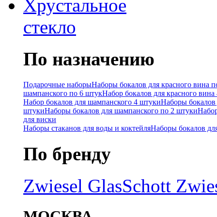
Хрустальное
стекло
По назначению
Подарочные наборы
Наборы бокалов для красного вина п
шампанского по 6 штук
Набор бокалов для красного вина
Набор бокалов для шампанского 4 штуки
Наборы бокалов 
штуки
Наборы бокалов для шампанского по 2 штуки
Набор
для виски
Наборы стаканов для воды и коктейля
Наборы бокалов дл
По бренду
Zwiesel Glas
Schott Zwie
МОСКВА