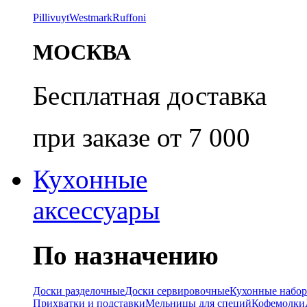
Pillivuyt
Westmark
Ruffoni
МОСКВА
Бесплатная доставка
при заказе от 7 000
Кухонные
аксессуары
По назначению
Доски разделочные
Доски сервировочные
Кухонные набо
Прихватки и подставки
Мельницы для специй
Кофемолки