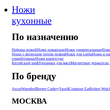
Ножи
кухонные
По назначению
Наборы ножей
Ножи поварские
Ножи универсальные
Ножи
Ножи с японским типом лезвия
Ножи для хлеба
Ножи и на
серрейторные
Ножи киритсуке
Китайский шеф
Топорики для мяса
Магнитные держатели 
По бренду
Arcos
Wuesthof
Berger Cutlery
Yaxell
Compose Eat
Robert Welc
МОСКВА