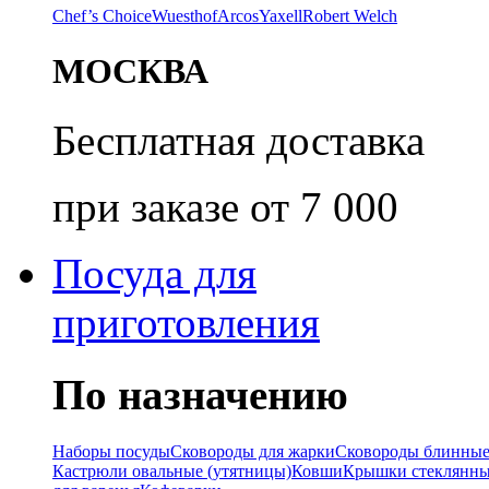
Chef’s Choice
Wuesthof
Arcos
Yaxell
Robert Welch
МОСКВА
Бесплатная доставка
при заказе от 7 000
Посуда для
приготовления
По назначению
Наборы посуды
Сковороды для жарки
Сковороды блинны
Кастрюли овальные (утятницы)
Ковши
Крышки стеклянн