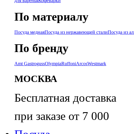
для варенья
Кофеварки
По материалу
Посуда медная
Посуда из нержавеющей стали
Посуда из а
По бренду
Amt Gastroguss
Olympia
Ruffoni
Arcos
Westmark
МОСКВА
Бесплатная доставка
при заказе от 7 000