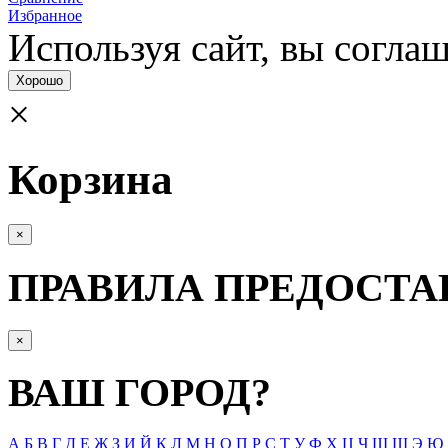
Избранное
Используя сайт, вы согла­
Хорошо
×
Корзина
×
ПРАВИЛА ПРЕДОСТА
×
ВАШ ГОРОД?
А
Б
В
Г
Д
Е
Ж
З
И
Й
К
Л
М
Н
О
П
Р
С
Т
У
Ф
Х
Ц
Ч
Ш
Щ
Э
Ю