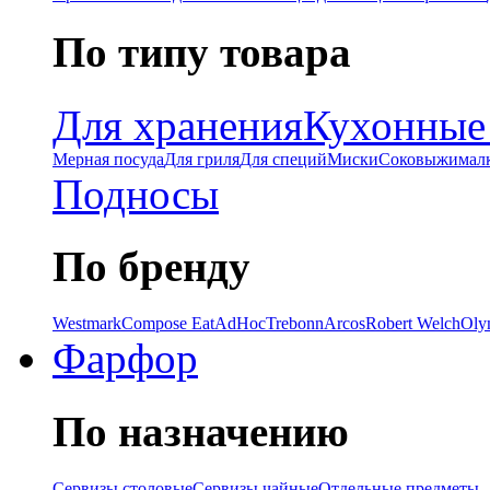
По типу товара
Для хранения
Кухонные
Мерная посуда
Для гриля
Для специй
Миски
Соковыжимал
Подносы
По бренду
Westmark
Compose Eat
AdHoc
Trebonn
Arcos
Robert Welch
Oly
Фарфор
По назначению
Сервизы столовые
Сервизы чайные
Отдельные предметы