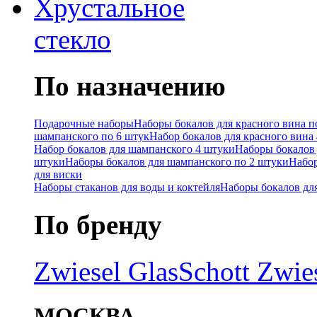
Хрустальное
стекло
По назначению
Подарочные наборы
Наборы бокалов для красного вина п
шампанского по 6 штук
Набор бокалов для красного вина
Набор бокалов для шампанского 4 штуки
Наборы бокалов 
штуки
Наборы бокалов для шампанского по 2 штуки
Набор
для виски
Наборы стаканов для воды и коктейля
Наборы бокалов дл
По бренду
Zwiesel Glas
Schott Zwie
МОСКВА