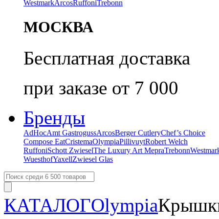
Westmark
Arcos
Ruffoni
Trebonn
МОСКВА
Бесплатная доставка
при заказе от 7 000
Бренды
AdHoc
Amt Gastroguss
Arcos
Berger Cutlery
Chef’s Choice
Compose Eat
Cristema
Olympia
Pillivuyt
Robert Welch
Ruffoni
Schott Zwiesel
The Luxury Art Mepra
Trebonn
Westmar
Wuesthof
Yaxell
Zwiesel Glas
КАТАЛОГ
Olympia
Крышки